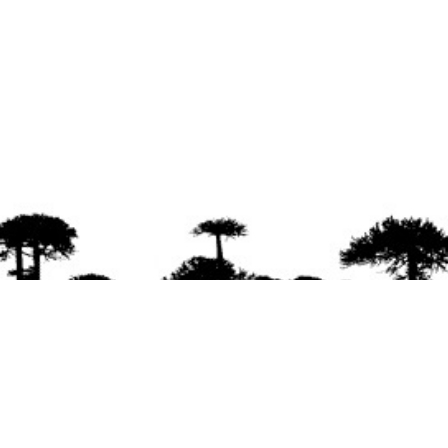
agradece la difusión del contenido
citando la fu
www.mapuexpress.org