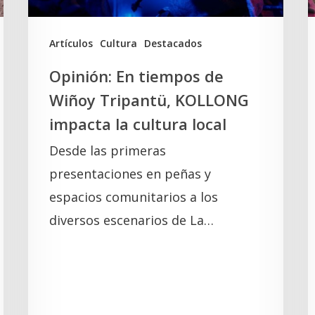
impacta
la
A
Artículos
Cultura
Destacados
cultura
Opinión: En tiempos de
local
Wiñoy Tripantü, KOLLONG
impacta la cultura local
Desde las primeras
presentaciones en peñas y
espacios comunitarios a los
diversos escenarios de La…