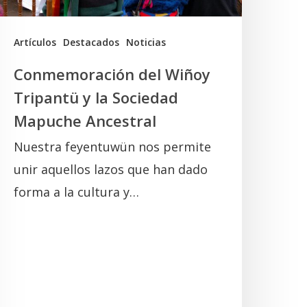
Mapuche
ncestral
Artículos
Destacados
Noticias
Conmemoración del Wiñoy
Tripantü y la Sociedad
Mapuche Ancestral
Nuestra feyentuwün nos permite
unir aquellos lazos que han dado
forma a la cultura y…