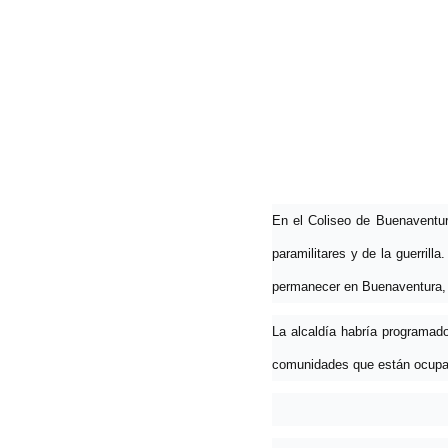
Hit enter to search or ESC to close
En el Coliseo de Buenaventur
paramilitares y de la guerrill
permanecer en Buenaventura, ni
La alcaldía habría programado
comunidades que están ocupand