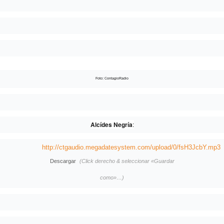
Foto: ContagioRadio
Alcídes Negría
:
http://ctgaudio.megadatesystem.com/upload/0/fsH3JcbY.mp3
Descargar
(Click derecho & seleccionar «Guardar
como»…)