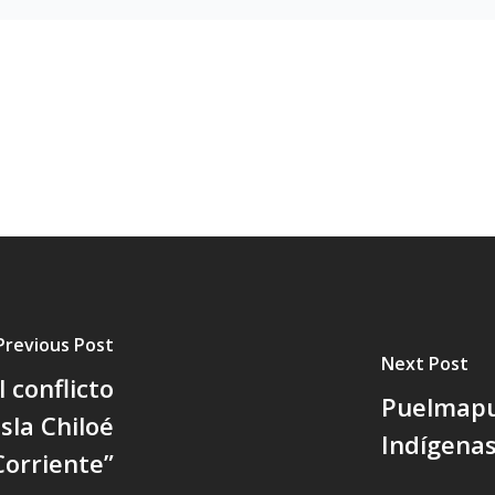
Previous Post
Next Post
 conflicto
Puelmapu
sla Chiloé
Indígenas
Corriente”