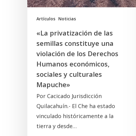
violación
de
Artículos
Noticias
los
«La privatización de las
Derechos
semillas constituye una
Humanos
violación de los Derechos
económicos,
Humanos económicos,
sociales
sociales y culturales
y
Mapuche»
culturales
Por Cacicado Jurisdicción
Mapuche»
Quilacahuín.- El Che ha estado
vinculado históricamente a la
tierra y desde…