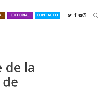
se
TWITTER
FACEBOOK
YOUTUBE
INSTAGRAM
AL
EDITORIAL
CONTACTO
 de la
 de