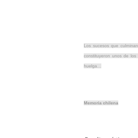
Los sucesos que culminaro
constituyeron unos de los
huelga…
Memoria chilena
Hit enter to search or ESC to close