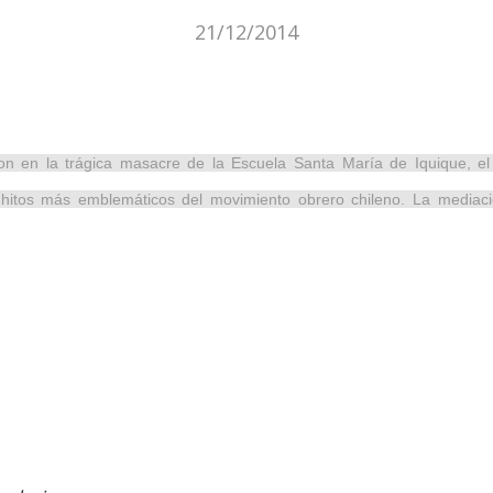
21/12/2014
n en la trágica masacre de la Escuela Santa María de Iquique, e
 hitos más emblemáticos del movimiento obrero chileno. La mediaci