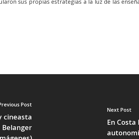
laron sus propias estrategias a la luz de las enseñ
Previous Post
Next Post
 y cineasta
En Costa 
l Belanger
autonomí
 imágenes)