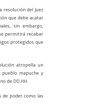
a resolución del Juez
ción que debe acatar
nales, sin embargo,
se permitirá recabar
tigos protegidos que
lución atropella un
el pueblo mapuche y
ano de DD.HH.
os de poder como las