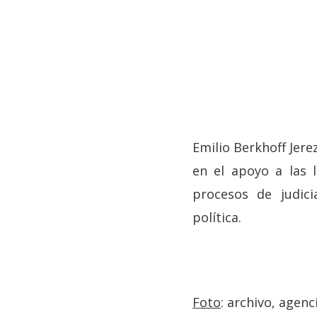
Emilio Berkhoff Jere
en el apoyo a las 
procesos de judici
Hit enter to search or ESC to close
política.
Foto
: archivo, agen