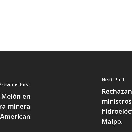
Next Post
Previous Post
Rechazan 
 Melón en
ministros
tra minera
hidroeléct
 American
Maipo.