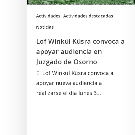
en
Juzgado
Actividades
Actividades destacadas
de
Noticias
Osorno
Lof Winkül Küsra convoca a
apoyar audiencia en
Juzgado de Osorno
El Lof Winkül Küsra convoca a
apoyar nueva audiencia a
realizarse el día lunes 3…