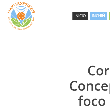
Skip
to
INICIO
INCHIÑ
main
content
Cor
Conce
foco