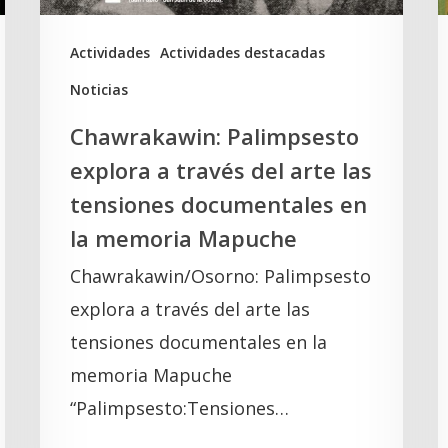
las
t
tensiones
K
Actividades
Actividades destacadas
documentales
Noticias
en
Chawrakawin: Palimpsesto
la
explora a través del arte las
memoria
tensiones documentales en
Mapuche
la memoria Mapuche
Chawrakawin/Osorno: Palimpsesto
explora a través del arte las
tensiones documentales en la
memoria Mapuche
“Palimpsesto:Tensiones…