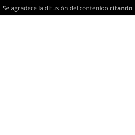
Se agradece la difusión del contenido
citando
la fuente www.mapuexpress.org
Desde el año 2000, ejerciendo el derecho a la
comunicación Mapuche en Wallmapu.
© 2026 Mapuexpress.