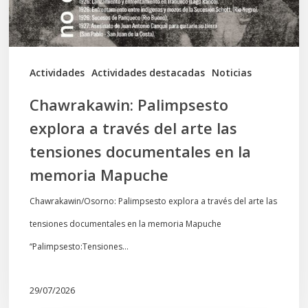
las
tensiones
documentales
Actividades
Actividades destacadas
Noticias
en
Chawrakawin: Palimpsesto
la
explora a través del arte las
memoria
tensiones documentales en la
Mapuche
memoria Mapuche
Chawrakawin/Osorno: Palimpsesto explora a través del arte las
tensiones documentales en la memoria Mapuche
“Palimpsesto:Tensiones…
29/07/2026