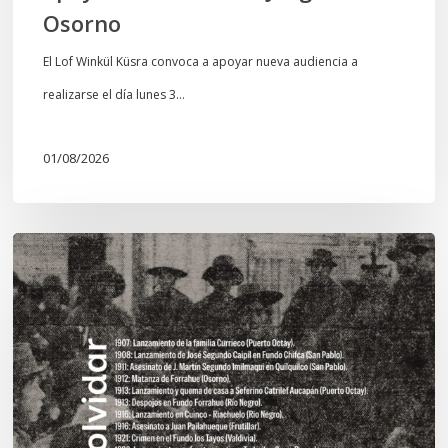
Osorno
El Lof Winkül Küsra convoca a apoyar nueva audiencia a
realizarse el día lunes 3…
01/08/2026
Chawrakawin:
Palimpsesto
explora
a
través
del
arte