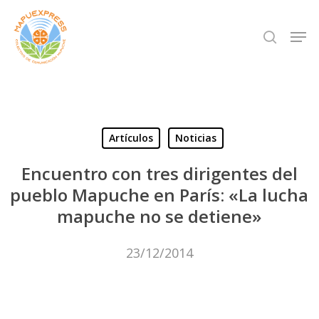
Skip
Men
search
to
Close
main
Menu
content
Artículos
Noticias
Encuentro con tres dirigentes del
pueblo Mapuche en París: «La lucha
mapuche no se detiene»
23/12/2014