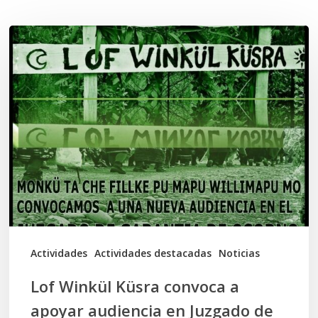
Lof
Winkül
Küsra
convoca
a
apoyar
audiencia
en
Juzgado
de
Actividades
Actividades destacadas
Noticias
Osorno
Lof Winkül Küsra convoca a
apoyar audiencia en Juzgado de