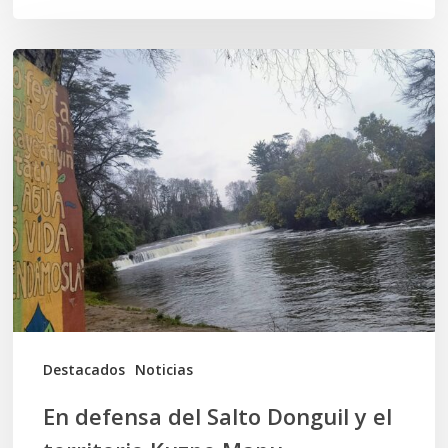
En
defensa
del
Salto
Donguil
y
el
territorio
Kuzpe
Mapu
Destacados
Noticias
En defensa del Salto Donguil y el