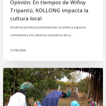
Opinión: En tiempos de Wiñoy
Tripantü, KOLLONG impacta la
cultura local
Desde las primeras presentaciones en peñas y espacios
comunitarios a los diversos escenarios de La…
21/06/2026
Conmemoración
del
Wiñoy
Tripantü
y