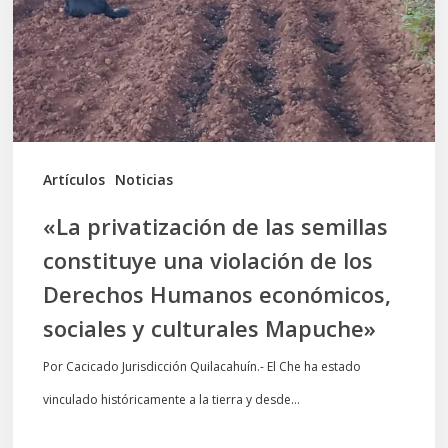
semillas
constituye
una
violación
de
los
Artículos
Noticias
Derechos
«La privatización de las semillas
Humanos
constituye una violación de los
económicos,
Derechos Humanos económicos,
sociales
sociales y culturales Mapuche»
y
culturales
Por Cacicado Jurisdicción Quilacahuín.- El Che ha estado
Mapuche»
vinculado históricamente a la tierra y desde…