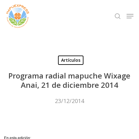
Skip
Men
search
to
Close
main
Menu
content
Artículos
Programa radial mapuche Wixage
Anai, 21 de diciembre 2014
23/12/2014
En esta edición: