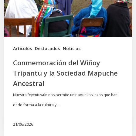
la
Sociedad
Mapuche
Ancestral
Artículos
Destacados
Noticias
Conmemoración del Wiñoy
Tripantü y la Sociedad Mapuche
Ancestral
Nuestra feyentuwün nos permite unir aquellos lazos que han
dado forma a la cultura y…
21/06/2026