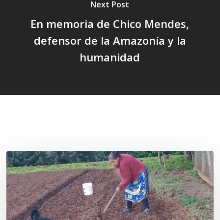
Next Post
En memoria de Chico Mendes,
defensor de la Amazonía y la
humanidad
Related Posts
«La
privatización
de
las