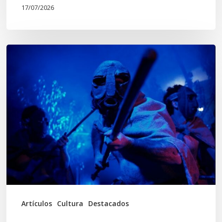
17/07/2026
Opinión:
En
tiempos
de
Wiñoy
Tripantü,
KOLLONG
impacta
la
cultura
Artículos
Cultura
Destacados
local