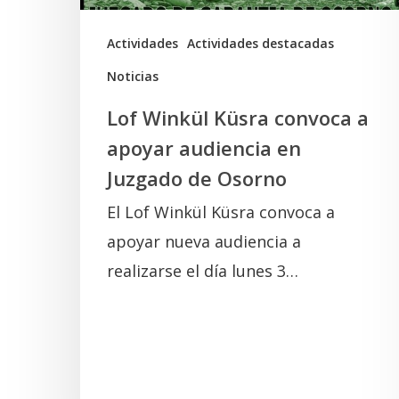
en
Juzgado
Actividades
Actividades destacadas
de
Noticias
Osorno
Lof Winkül Küsra convoca a
apoyar audiencia en
Juzgado de Osorno
El Lof Winkül Küsra convoca a
apoyar nueva audiencia a
realizarse el día lunes 3…