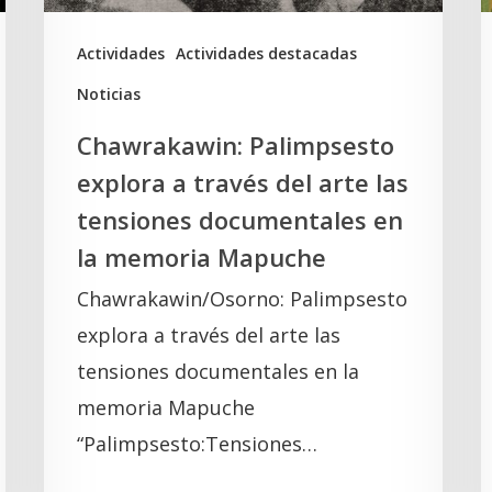
las
t
tensiones
K
Actividades
Actividades destacadas
documentales
Noticias
en
Chawrakawin: Palimpsesto
la
explora a través del arte las
memoria
tensiones documentales en
Mapuche
la memoria Mapuche
Chawrakawin/Osorno: Palimpsesto
explora a través del arte las
tensiones documentales en la
memoria Mapuche
“Palimpsesto:Tensiones…