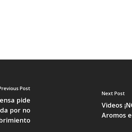
Previous Post
Next Post
fensa pide
Videos ¡N
da por no
Aromos en
brimiento