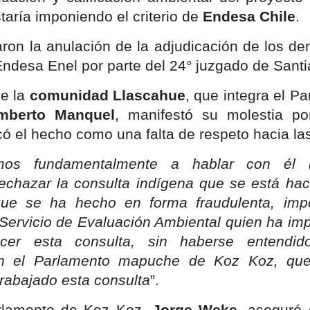
aría imponiendo el criterio de
Endesa Chile
.
ron la anulación de la adjudicación de los d
Endesa Enel por parte del 24° juzgado de Santi
de la
comunidad Llascahue
, que integra el 
mberto Manquel
, manifestó su molestia po
icó el hecho como una falta de respeto hacia l
mos fundamentalmente a hablar con él (
echazar la consulta indígena que se está ha
e se ha hecho en forma fraudulenta, imposit
 Servicio de Evaluación Ambiental quien ha im
cer esta consulta, sin haberse entendid
n el Parlamento mapuche de Koz Koz, qu
rabajado esta consulta
”.
rlamento de Koz Koz,
Jorge Weke
, aseguró 