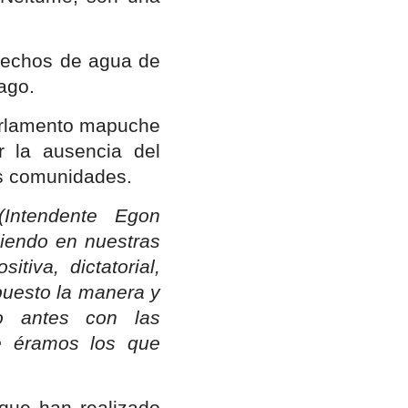
erechos de agua de
ago.
Parlamento mapuche
r la ausencia del
as comunidades.
Intendente Egon
ciendo en nuestras
iva, dictatorial,
puesto la manera y
o antes con las
e éramos los que
que han realizado