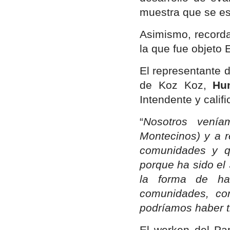
muestra que se est
Asimismo, recorda
la que fue objeto 
El representante 
de Koz Koz,
Hu
Intendente y calif
“
Nosotros venía
Montecinos) y a r
comunidades y qu
porque ha sido el
la forma de ha
comunidades, co
podríamos haber t
El werken del Pa