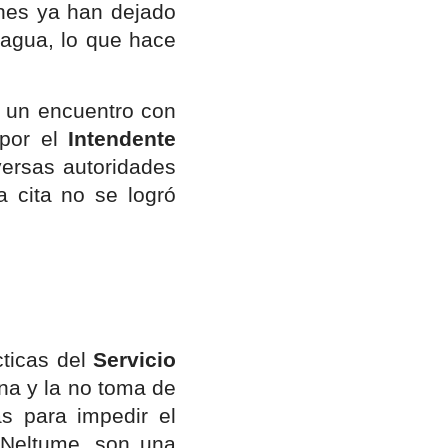
nes ya han dejado
 agua, lo que hace
 un encuentro con
 por el
Intendente
ersas autoridades
 cita no se logró
cticas del
Servicio
na y la no toma de
as para impedir el
o Neltume, son una