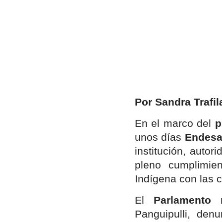
Por Sandra Trafil
En el marco del
p
unos días
Endesa
institución, auto
pleno cumplimien
Indígena con las
Hit enter to search or ESC to close
El
Parlamento
Panguipulli, den