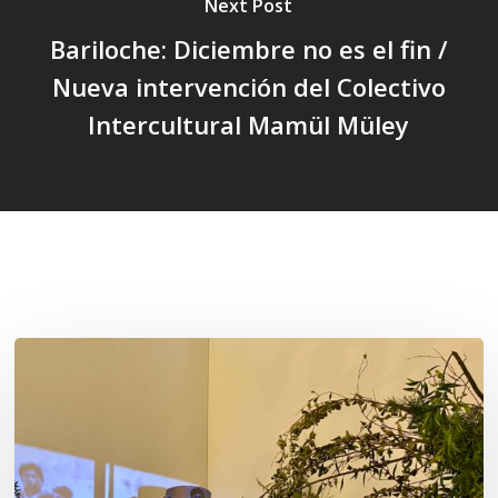
Next Post
Bariloche: Diciembre no es el fin /
Nueva intervención del Colectivo
Intercultural Mamül Müley
Related Posts
Wiñokintun:
volver
a
mirar