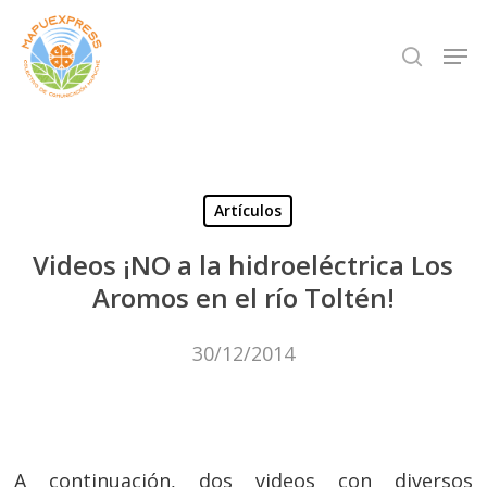
Skip
Men
search
to
Close
main
Menu
content
Artículos
Videos ¡NO a la hidroeléctrica Los
Aromos en el río Toltén!
30/12/2014
A continuación, dos videos con diversos