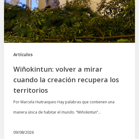
cuando
la
creación
recupera
los
territorios
Artículos
Wiñokintun: volver a mirar
cuando la creación recupera los
territorios
Por Marcela Huitraiqueo Hay palabras que contienen una
manera única de habitar el mundo. “Wiñokintun”…
09/08/2026