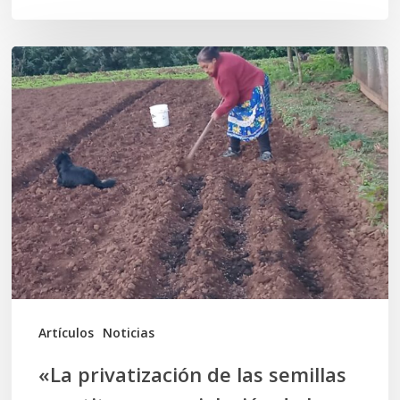
«La
privatización
de
las
semillas
constituye
una
violación
de
los
Artículos
Noticias
Derechos
«La privatización de las semillas
Humanos