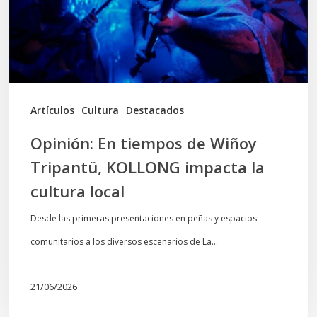
Tripantü,
KOLLONG
impacta
la
cultura
Artículos
Cultura
Destacados
local
Opinión: En tiempos de Wiñoy
Tripantü, KOLLONG impacta la
cultura local
Desde las primeras presentaciones en peñas y espacios
comunitarios a los diversos escenarios de La…
21/06/2026