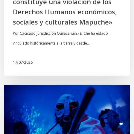
constituye una violación de los
económicos,
Derechos Humanos económicos,
sociales
sociales y culturales Mapuche»
y
culturales
Por Cacicado Jurisdicción Quilacahuín.- El Che ha estado
Mapuche»
vinculado históricamente a la tierra y desde…
17/07/2026
Opinión:
En
tiempos
de
Wiñoy