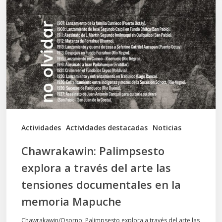
explora
a
través
del
arte
las
tensiones
documentales
Actividades
Actividades destacadas
Noticias
en
Chawrakawin: Palimpsesto
la
explora a través del arte las
memoria
tensiones documentales en la
Mapuche
memoria Mapuche
Chawrakawin/Osorno: Palimpsesto explora a través del arte las