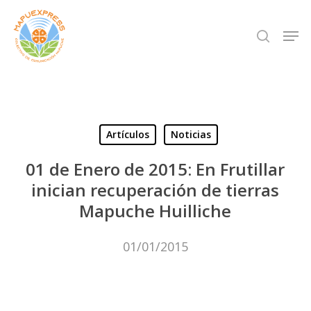
Skip
Men
search
to
Close
main
Menu
content
Artículos
Noticias
01 de Enero de 2015: En Frutillar
inician recuperación de tierras
Mapuche Huilliche
01/01/2015