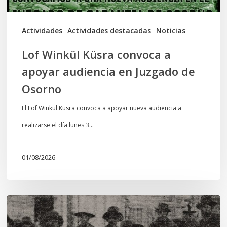
Juzgado
de
Actividades
Actividades destacadas
Noticias
Osorno
Lof Winkül Küsra convoca a
apoyar audiencia en Juzgado de
Osorno
El Lof Winkül Küsra convoca a apoyar nueva audiencia a
realizarse el día lunes 3…
01/08/2026
Chawrakawin:
Palimpsesto