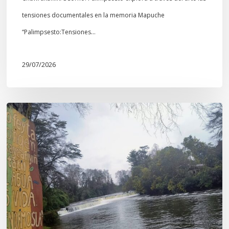
tensiones documentales en la memoria Mapuche
“Palimpsesto:Tensiones…
29/07/2026
En
defensa
del
Salto
Donguil
y
el
territorio