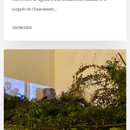
Juzgado de Chawrakawin,…
09/08/2026
Wiñokintun:
volver
a
mirar
cuando
la
creación
recupera