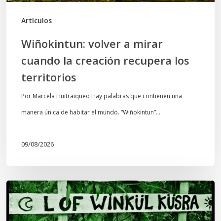
los
territorios
Artículos
Wiñokintun: volver a mirar
cuando la creación recupera los
territorios
Por Marcela Huitraiqueo Hay palabras que contienen una
manera única de habitar el mundo. “Wiñokintun”…
09/08/2026
Lof
Winkül
Küsra