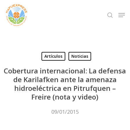
Skip
Men
search
to
Close
main
Menu
content
Artículos
Noticias
Cobertura internacional: La defensa
de Karilafken ante la amenaza
hidroeléctrica en Pitrufquen –
Freire (nota y video)
09/01/2015