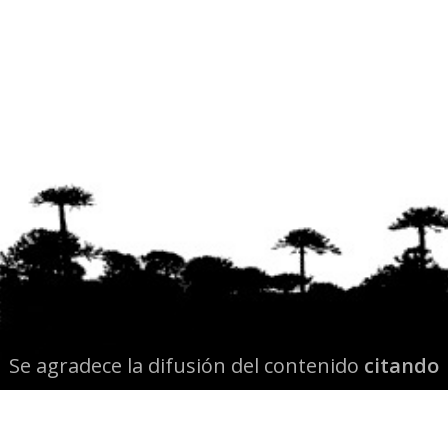
Se agradece la difusión del contenido
citando
la fuente www.mapuexpress.org