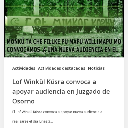
convoca
a
apoyar
audiencia
en
Juzgado
de
Actividades
Actividades destacadas
Noticias
Osorno
Lof Winkül Küsra convoca a
apoyar audiencia en Juzgado de
Osorno
El Lof Winkül Küsra convoca a apoyar nueva audiencia a
realizarse el día lunes 3…