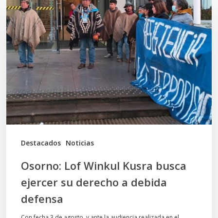
Lof
Winkul
Kusra
busca
ejercer
su
derecho
a
debida
Destacados
Noticias
defensa
Osorno: Lof Winkul Kusra busca
ejercer su derecho a debida
defensa
Con fecha 3 de agosto, y ante la audiencia realizada en el