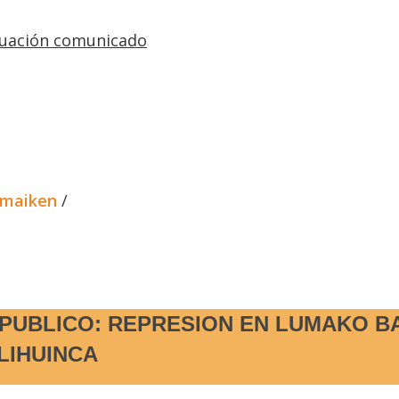
nuación comunicado
lmaiken
/
PUBLICO: REPRESION EN LUMAKO BA
LIHUINCA