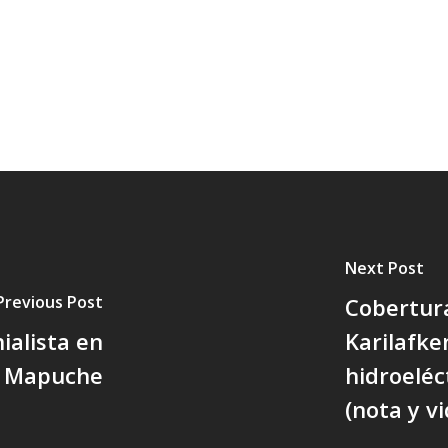
Next Post
Previous Post
Cobertura
nialista en
Karilafke
io Mapuche
hidroeléc
(nota y v