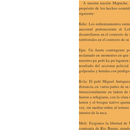
A nuestra nación Mapuche, al
propósito de los hechos ocurrid
siguiente:
Kiñe: Los enfrentamientos entre
ancestral perteneciente al L
desarrollaron en el contexto de 
territoriales en el contexto de s
Epu: Un fuerte contingente p
reclamado en momentos en que s
nuestros pu peñi ka pu lagmien 
resultado del accionar policia
golpeadas y heridas con perdigo
Kvla: El peñi Miguel Antiqueo 
distancia, en varias partes de s
intencionalmente en ladera de 
fueron a refugiarse, con la clara
lawen y el bosque nativo quemado
vez, sin mediar orden al terreno
interior de la ruca.
Meli: Exigimos la libertad de 
comisaría de Rio Bueno, siendo