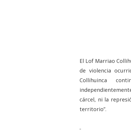
El Lof Marriao Colli
de violencia ocurr
Collihuinca co
independientemente
cárcel, ni la repres
Hit enter to search or ESC to close
territorio”.