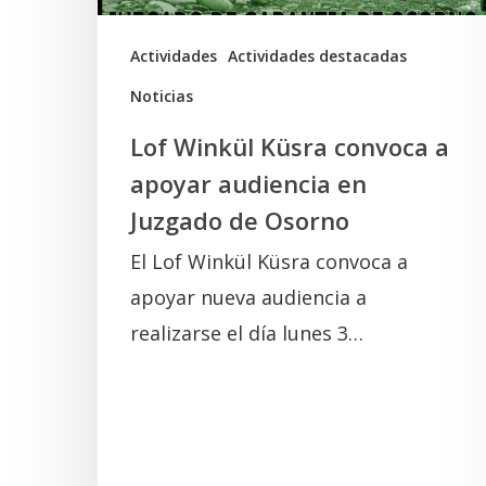
en
Juzgado
Actividades
Actividades destacadas
de
Noticias
Osorno
Lof Winkül Küsra convoca a
apoyar audiencia en
Juzgado de Osorno
El Lof Winkül Küsra convoca a
apoyar nueva audiencia a
realizarse el día lunes 3…