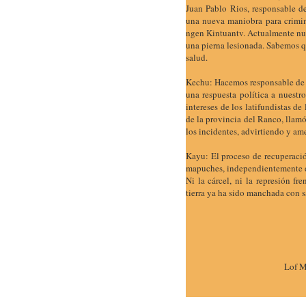
Juan Pablo Rios, responsable d
una nueva maniobra para crimina
ngen Kintuantv. Actualmente nue
una pierna lesionada. Sabemos q
salud.
Kechu: Hacemos responsable de t
una respuesta política a nuestr
intereses de los latifundistas d
de la provincia del Ranco, llamó
los incidentes, advirtiendo y am
Kayu: El proceso de recuperaci
mapuches, independientemente 
Ni la cárcel, ni la represión fr
tierra ya ha sido manchada con s
Lof M