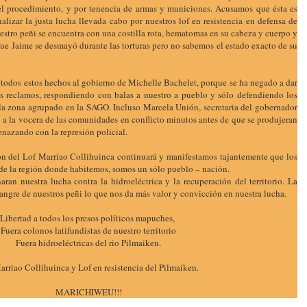
el procedimiento, y por tenencia de armas y municiones. Acusamos que ésta es
lizar la justa lucha llevada cabo por nuestros lof en resistencia en defensa de
stro peñi se encuentra con una costilla rota, hematomas en su cabeza y cuerpo y
ue Jaime se desmayó durante las torturas pero no sabemos el estado exacto de su
odos estos hechos al gobierno de Michelle Bachelet, porque se ha negado a dar
os reclamos, respondiendo con balas a nuestro a pueblo y sólo defendiendo los
e la zona agrupado en la SAGO. Incluso Marcela Unión, secretaria del gobernador
 a la vocera de las comunidades en conflicto minutos antes de que se produjeran
enazando con la represión policial.
ón del Lof Marriao Collihuinca continuará y manifestamos tajantemente que los
de la región donde habitemos, somos un sólo pueblo – nación.
enaran nuestra lucha contra la hidroeléctrica y la recuperación del territorio. La
angre de nuestros peñi lo que nos da más valor y convicción en nuestra lucha.
Libertad a todos los presos políticos mapuches,
Fuera colonos latifundistas de nuestro territorio
Fuera hidroeléctricas del rio Pilmaiken.
arriao Collihuinca y Lof en resistencia del Pilmaiken.
MARICHIWEU!!!