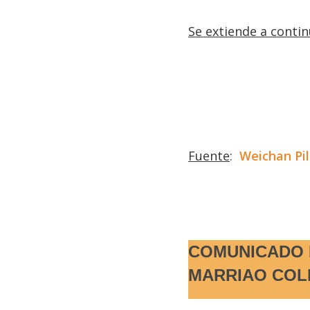
Se extiende a conti
Fuente
:
Weichan Pi
COMUNICADO 
MARRIAO COL