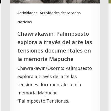
las
t
tensiones
K
Actividades
Actividades destacadas
documentales
Noticias
en
Chawrakawin: Palimpsesto
la
explora a través del arte las
memoria
tensiones documentales en
Mapuche
la memoria Mapuche
Chawrakawin/Osorno: Palimpsesto
explora a través del arte las
tensiones documentales en la
memoria Mapuche
“Palimpsesto:Tensiones…