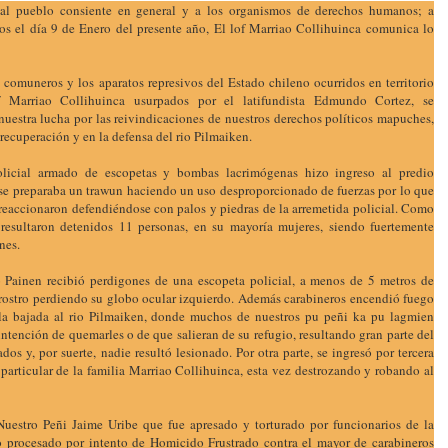
 pueblo consiente en general y a los organismos de derechos humanos; a
os el día 9 de Enero del presente año, El lof Marriao Collihuinca comunica lo
 comuneros y los aparatos represivos del Estado chileno ocurridos en territorio
of Marriao Collihuinca usurpados por el latifundista Edmundo Cortez, se
nuestra lucha por las reivindicaciones de nuestros derechos políticos mapuches,
u recuperación y en la defensa del rio Pilmaiken.
olicial armado de escopetas y bombas lacrimógenas hizo ingreso al predio
e preparaba un trawun haciendo un uso desproporcionado de fuerzas por lo que
reaccionaron defendiéndose con palos y piedras de la arremetida policial. Como
l resultaron detenidos 11 personas, en su mayoría mujeres, siendo fuertemente
nes.
Painen recibió perdigones de una escopeta policial, a menos de 5 metros de
u rostro perdiendo su globo ocular izquierdo. Además carabineros encendió fuego
la bajada al rio Pilmaiken, donde muchos de nuestros pu peñi ka pu lagmien
 intención de quemarles o de que salieran de su refugio, resultando gran parte del
s y, por suerte, nadie resultó lesionado. Por otra parte, se ingresó por tercera
 particular de la familia Marriao Collihuinca, esta vez destrozando y robando al
Nuestro Peñi Jaime Uribe que fue apresado y torturado por funcionarios de la
 procesado por intento de Homicido Frustrado contra el mayor de carabineros