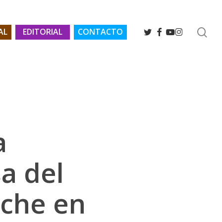
se
TWITTER
FACEBOOK
YOUTUBE
INSTAGRAM
AL
EDITORIAL
CONTACTO
a
a del
iche en