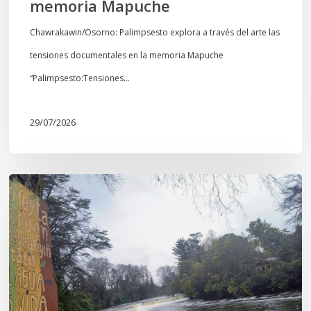
memoria Mapuche
Chawrakawin/Osorno: Palimpsesto explora a través del arte las
tensiones documentales en la memoria Mapuche
“Palimpsesto:Tensiones…
29/07/2026
En
defensa
del
Salto
Donguil
y