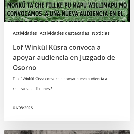
audiencia
en
Juzgado
de
Actividades
Actividades destacadas
Noticias
Osorno
Lof Winkül Küsra convoca a
apoyar audiencia en Juzgado de
Osorno
El Lof Winkül Küsra convoca a apoyar nueva audiencia a
realizarse el día lunes 3…
01/08/2026