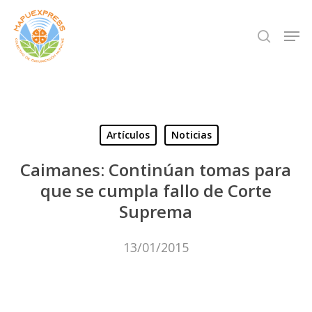
Skip
Men
search
to
Close
main
Menu
content
Artículos
Noticias
Caimanes: Continúan tomas para
que se cumpla fallo de Corte
Suprema
13/01/2015