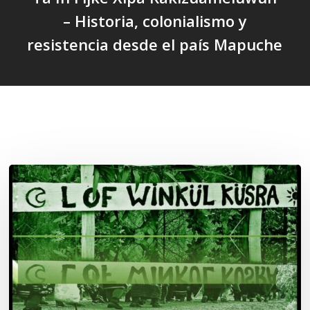
– Historia, colonialismo y
resistencia desde el país Mapuche
Related Posts
Lof
Winkül
Küsra
convoca
a
apoyar