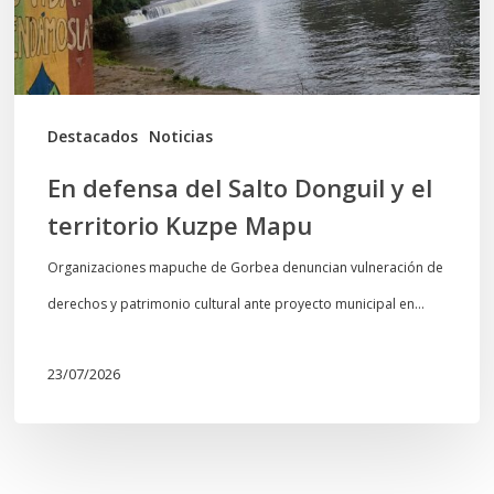
el
territorio
Kuzpe
Mapu
Destacados
Noticias
En defensa del Salto Donguil y el
territorio Kuzpe Mapu
Organizaciones mapuche de Gorbea denuncian vulneración de
derechos y patrimonio cultural ante proyecto municipal en…
23/07/2026