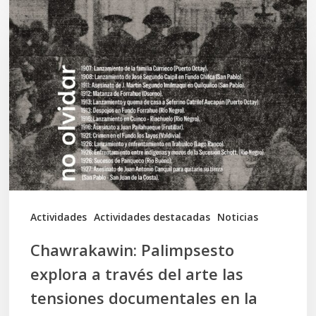
Chawrakawin:
Palimpsesto
explora
a
través
del
arte
las
tensiones
documentales
Actividades
Actividades destacadas
Noticias
en
Chawrakawin: Palimpsesto
la
explora a través del arte las
memoria
tensiones documentales en la
Mapuche