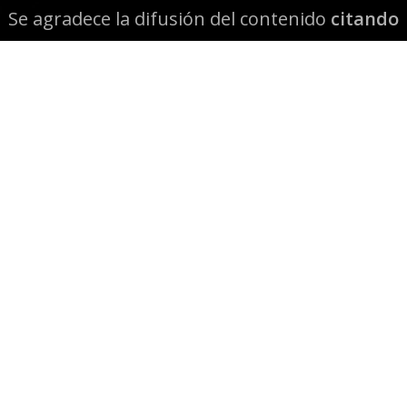
Se agradece la difusión del contenido
citando
la fuente www.mapuexpress.org
Desde el año 2000, ejerciendo el derecho a la
comunicación Mapuche en Wallmapu.
© 2026 Mapuexpress.