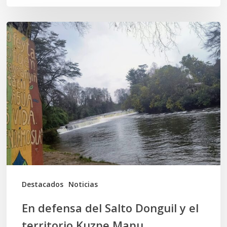
En
defensa
del
Salto
Donguil
y
el
territorio
Kuzpe
Mapu
Destacados
Noticias
En defensa del Salto Donguil y el
territorio Kuzpe Mapu