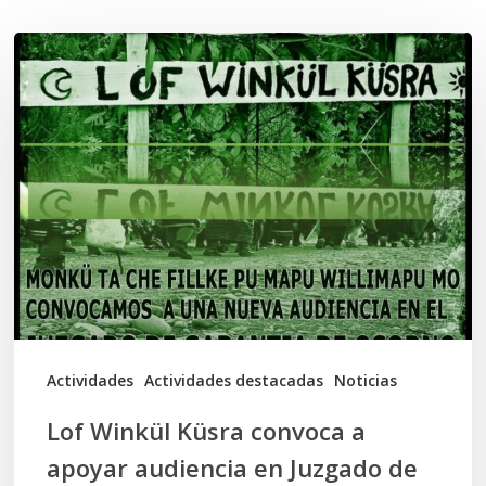
Lof
Winkül
Küsra
convoca
a
apoyar
audiencia
en
Juzgado
de
Actividades
Actividades destacadas
Noticias
Osorno
Lof Winkül Küsra convoca a
apoyar audiencia en Juzgado de