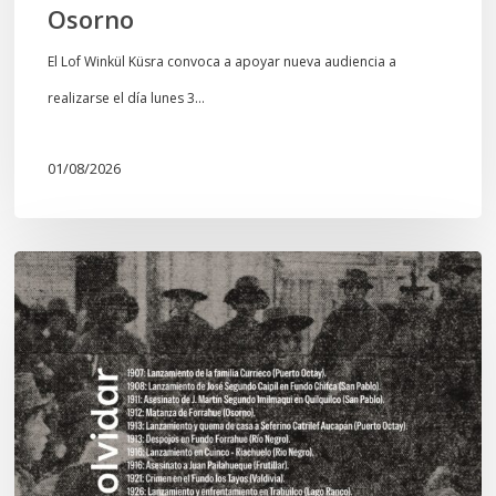
Osorno
El Lof Winkül Küsra convoca a apoyar nueva audiencia a
realizarse el día lunes 3…
01/08/2026
Chawrakawin:
Palimpsesto
explora
a
través
del
arte