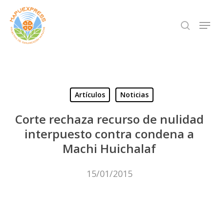
Skip
Men
search
to
Close
main
Menu
content
Artículos
Noticias
Corte rechaza recurso de nulidad
interpuesto contra condena a
Machi Huichalaf
15/01/2015