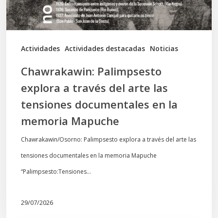
las
tensiones
documentales
Actividades
Actividades destacadas
Noticias
en
Chawrakawin: Palimpsesto
la
explora a través del arte las
memoria
tensiones documentales en la
Mapuche
memoria Mapuche
Chawrakawin/Osorno: Palimpsesto explora a través del arte las
tensiones documentales en la memoria Mapuche
“Palimpsesto:Tensiones…
29/07/2026