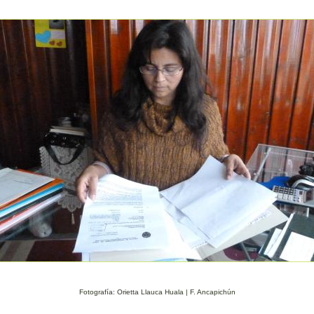
Fotografía: Orietta Llauca Huala | F. Ancapichún