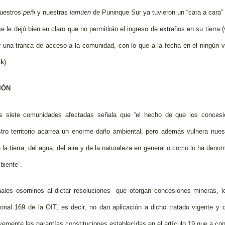
nuestros
peñi
y nuestras
lamüen
de Puninque Sur ya tuvieron un “cara a cara”
e le dejó bien en claro que no permitirán el ingreso de extraños en su tierra (
 una tranca de acceso a la comunidad, con lo que a la fecha en el ningún v
nk
).
IÓN
las siete comunidades afectadas señala que “el hecho de que los concesi
tro territorio acarrea un enorme daño ambiental, pero además vulnera nue
a tierra, del agua, del aire y de la naturaleza en general o como lo ha deno
biente”.
unales osorninos al dictar resoluciones que otorgan concesiones mineras, 
onal 169 de la OIT, es decir, no dan aplicación a dicho tratado vigente y
avemente las garantías constituciones establecidas en el artículo 19 que a con