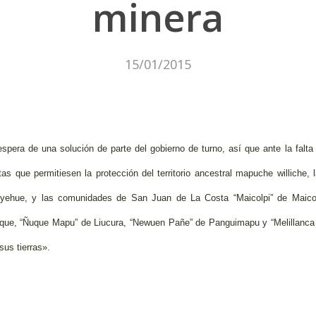
minera
15/01/2015
espera de una solución de parte del gobierno de turno, así que ante la fal
tas que permitiesen la protección del territorio ancestral mapuche williche
hue, y las comunidades de San Juan de La Costa “Maicolpi” de Maicolp
que, “Ñuque Mapu” de Liucura, “Newuen Pañe” de Panguimapu y “Melillanca
us tierras».