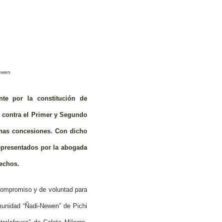
Newen
te por la constitución de
n contra el Primer y Segundo
ichas concesiones. Con dicho
representados por la abogada
rechos.
 compromiso y de voluntad para
omunidad “Ñadi-Newen” de Pichi