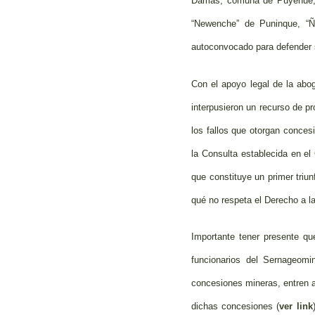
Damas, comuna de Puyehue, y
“Newenche” de Puninque, “Ñ
autoconvocado para defender s
Con el apoyo legal de la abo
interpusieron un recurso de pr
los fallos que otorgan conces
la Consulta establecida en el
que constituye un primer triun
qué no respeta el Derecho a l
Importante tener presente que
funcionarios del Sernageomi
concesiones mineras, entren a
dichas concesiones (
ver link