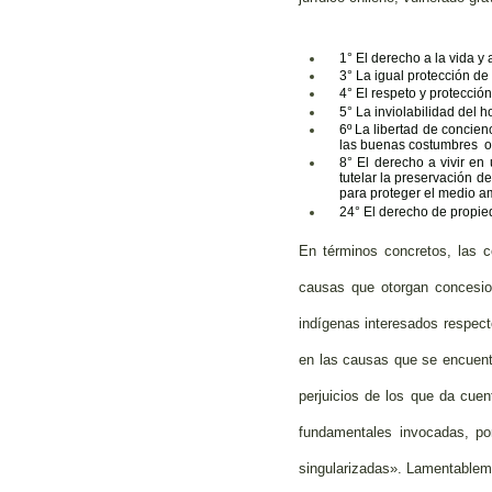
1° El derecho a la vida y 
3° La igual protección de 
4° El respeto y protección
5° La inviolabilidad del 
6º La libertad de concien
las buenas costumbres o 
8° El derecho a vivir en
tutelar la preservación d
para proteger el medio a
24° El derecho de propie
En términos concretos, las c
causas que otorgan concesio
indígenas interesados respect
en las causas que se encuentr
perjuicios de los que da cue
fundamentales invocadas, po
singularizadas». Lamentableme