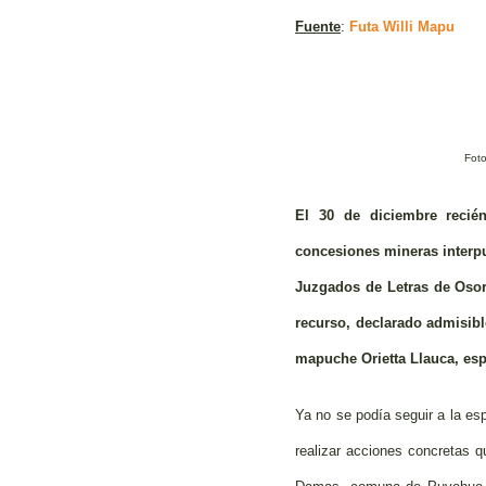
Fuente
:
Futa Willi Mapu
Foto
El 30 de diciembre recié
concesiones mineras interpu
Juzgados de Letras de Osorn
recurso, declarado admisibl
mapuche Orietta Llauca, espe
Ya no se podía seguir a la es
realizar acciones concretas q