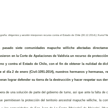
grafía: dirigentes y
wesrkin
interponen recurso contra el Estado de Chile (30.12.2014) | Kurruf 
n pasado siete comunidades mapuche williche afectadas directamen
sieron en la Corte de Apelaciones de Valdivia un recurso de protecció
o y contra el Estado de Chile, con el fin de obtener la nulidad de d
e el día 2 de enero (Civil-1091-2014), nuestros hermanos y hermanas, 
ran lograr defender su tierra de la destrucción y hacer respetar sus de
pera de una solución de parte del gobierno de turno, así que ante la falta de
ue permitiesen la protección del territorio ancestral mapuche williche, la c