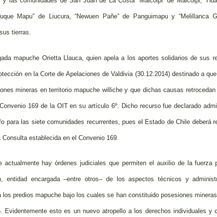
 las comunidades de San Juan de La Costa “Maicolpi” de Maicolpi, “Huatr
uque Mapu” de Liucura, “Newuen Pañe” de Panguimapu y “Melillanca G
us tierras.
gada mapuche Orietta Llauca, quien apela a los aportes solidarios de sus r
otección en la Corte de Apelaciones de Valdivia (30.12.2014) destinado a que 
iones mineras en territorio mapuche williche y que dichas causas retrocedan
 Convenio 169 de la OIT en su artículo 6º. Dicho recurso fue declarado admi
fo para las siete comunidades recurrentes, pues el Estado de Chile deberá re
a Consulta establecida en el Convenio 169.
 actualmente hay órdenes judiciales que permiten el auxilio de la fuerza 
n, entidad encargada –entre otros– de los aspectos técnicos y administr
 los predios mapuche bajo los cuales se han constituido posesiones minera
). Evidentemente esto es un nuevo atropello a los derechos individuales 