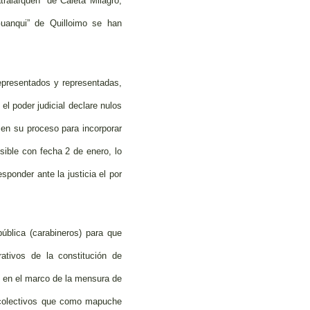
alafquen” de Caleta Milagro,
uanqui” de Quilloimo se han
epresentados y representadas,
el poder judicial declare nulos
 en su proceso para incorporar
sible con fecha 2 de enero, lo
sponder ante la justicia el por
pública (carabineros) para que
ativos de la constitución de
s en el marco de la mensura de
y colectivos que como mapuche