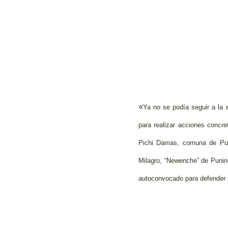
«
Ya no se podía seguir a la 
para realizar acciones concre
Pichi Damas, comuna de Puye
Milagro, “Newenche” de Punin
autoconvocado para defender s
Hit enter to search or ESC to close