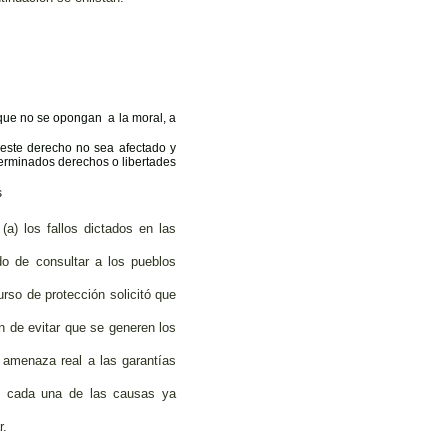
s que no se opongan a la moral, a
 este derecho no sea afectado y
eterminados derechos o libertades
s
a) los fallos dictados en las
o de consultar a los pueblos
rso de protección solicitó que
n de evitar que se generen los
 amenaza real a las garantías
en cada una de las causas ya
r.