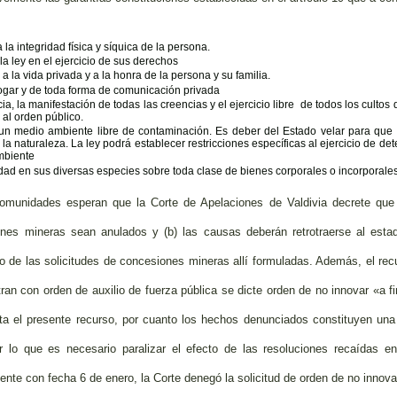
a la integridad física y síquica de la persona.
la ley en el ejercicio de sus derechos
 a la vida privada y a la honra de la persona y su familia.
hogar y de toda forma de comunicación privada
cia, la manifestación de todas las creencias y el ejercicio libre de todos los culto
al orden público.
 un medio ambiente libre de contaminación. Es deber del Estado velar para que
e la naturaleza. La ley podrá establecer restricciones específicas al ejercicio de d
mbiente
dad en sus diversas especies sobre toda clase de bienes corporales o incorporale
omunidades esperan que la Corte de Apelaciones de Valdivia decrete que (
nes mineras sean anulados y (b) las causas deberán retrotraerse al estad
o de las solicitudes de concesiones mineras allí formuladas. Además, el recu
an con orden de auxilio de fuerza pública se dicte orden de no innovar «a fi
nta el presente recurso, por cuanto los hechos denunciados constituyen una
r lo que es necesario paralizar el efecto de las resoluciones recaídas 
nte con fecha 6 de enero, la Corte denegó la solicitud de orden de no innova