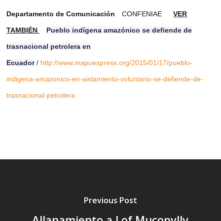
Departamento de Comunicación
CONFENIAE
VER
TAMBIÉN
Pueblo indígena amazónico se defiende de
trasnacional petrolera en
Ecuador
/
http://www.mapuexpress.org/2015/01/17/pueblo-
indigena-amazonico-en-aislamiento-voluntario-se-defiende-de-
trasnacional-petrolera
Previous Post
Allanamiento a Lof Mucopvllv