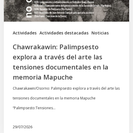
arte
las
tensiones
documentales
Actividades
Actividades destacadas
Noticias
en
Chawrakawin: Palimpsesto
la
explora a través del arte las
memoria
tensiones documentales en la
Mapuche
memoria Mapuche
Chawrakawin/Osorno: Palimpsesto explora a través del arte las
tensiones documentales en la memoria Mapuche
“Palimpsesto:Tensiones…
29/07/2026