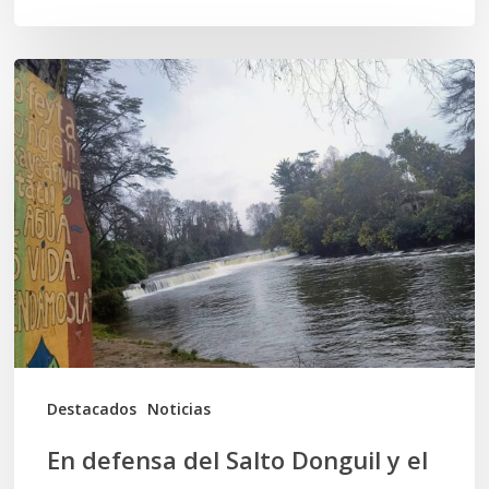
En
defensa
del
Salto
Donguil
y
el
territorio
Kuzpe
Mapu
Destacados
Noticias
En defensa del Salto Donguil y el