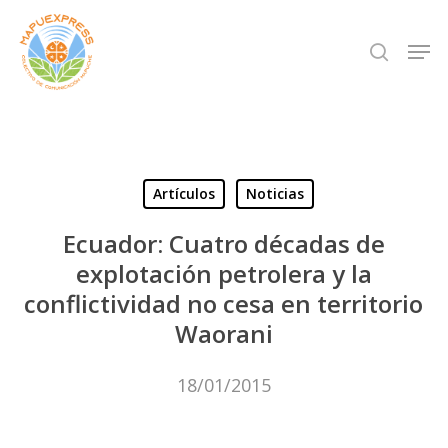
Skip
Men
search
to
Close
main
Menu
content
Artículos
Noticias
Ecuador: Cuatro décadas de
explotación petrolera y la
conflictividad no cesa en territorio
Waorani
18/01/2015