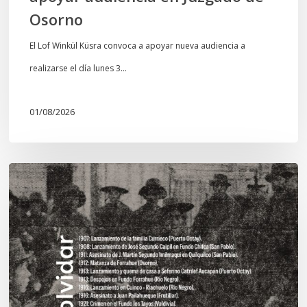
Osorno
El Lof Winkül Küsra convoca a apoyar nueva audiencia a
realizarse el día lunes 3…
01/08/2026
Chawrakawin:
Palimpsesto
explora
a
través
del