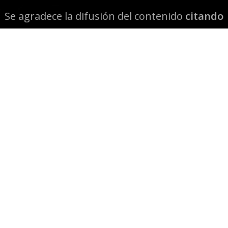
Se agradece la difusión del contenido
citando
la fuente www.mapuexpress.org
Desde el año 2000, ejerciendo el derecho a la
comunicación Mapuche en Wallmapu.
© 2026 Mapuexpress.