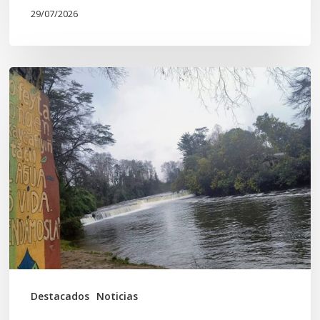
29/07/2026
En
defensa
del
Salto
Donguil
y
el
territorio
Kuzpe
Mapu
Destacados
Noticias