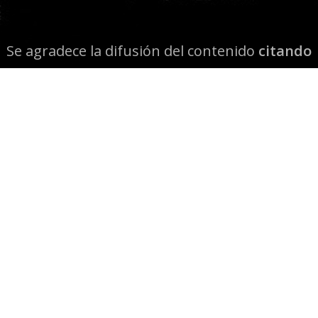
Se agradece la difusión del contenido
citando
la fuente www.mapuexpress.org
Desde el año 2000, ejerciendo el derecho a la
comunicación Mapuche en Wallmapu.