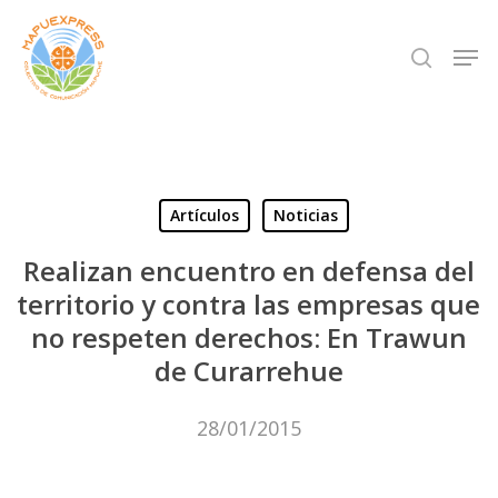
Skip
Men
search
to
Close
main
Menu
content
Artículos
Noticias
Realizan encuentro en defensa del
territorio y contra las empresas que
no respeten derechos: En Trawun
de Curarrehue
28/01/2015