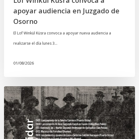
apoyar audiencia en Juzgado de
Osorno
El Lof Winkül Küsra convoca a apoyar nueva audiencia a
realizarse el día lunes 3…
01/08/2026
Chawrakawin:
Palimpsesto
explora
a
través