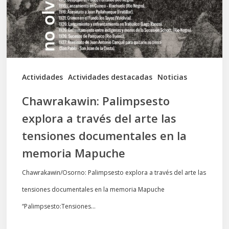
del
arte
las
tensiones
documentales
Actividades
Actividades destacadas
Noticias
en
Chawrakawin: Palimpsesto
la
explora a través del arte las
memoria
tensiones documentales en la
Mapuche
memoria Mapuche
Chawrakawin/Osorno: Palimpsesto explora a través del arte las
tensiones documentales en la memoria Mapuche
“Palimpsesto:Tensiones…