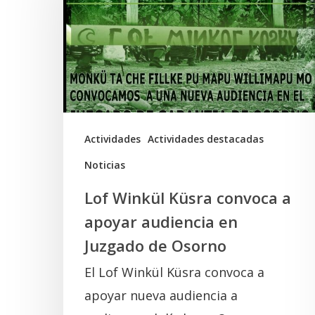
convoca
a
apoyar
audiencia
en
Juzgado
Actividades
Actividades destacadas
de
Noticias
Osorno
Lof Winkül Küsra convoca a
apoyar audiencia en
Juzgado de Osorno
El Lof Winkül Küsra convoca a
apoyar nueva audiencia a