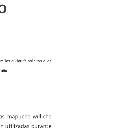
o
ias guillatufe solicitan a los
e año.
ias mapuche williche
on utilizadas durante