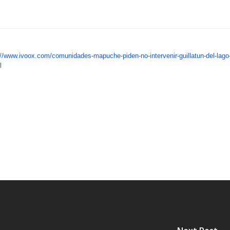
://www.ivoox.com/comunidades-mapuche-piden-no-intervenir-guillatun-del-lago
l