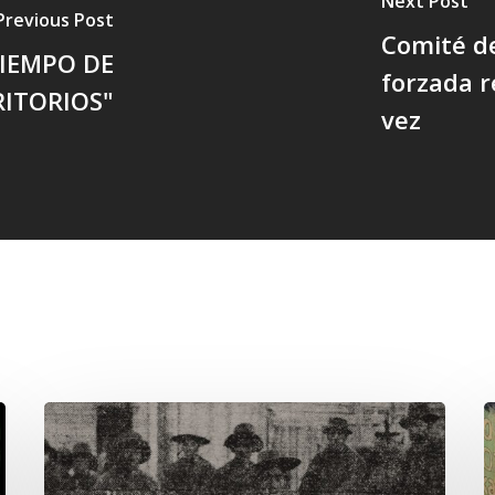
Next Post
Previous Post
Comité d
TIEMPO DE
forzada r
RITORIOS"
vez
Chawrakawin:
E
Palimpsesto
d
explora
d