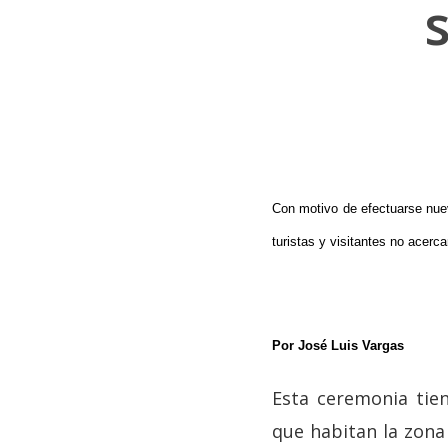
Con motivo de efectuarse nuev
Hit enter to search or ESC to close
turistas y visitantes no acerc
Por José Luis Vargas
Esta ceremonia tien
que habitan la zona 