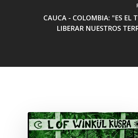
CAUCA - COLOMBIA: "ES EL 
LIBERAR NUESTROS TER
Related Posts
Lof
Winkül
Küsra