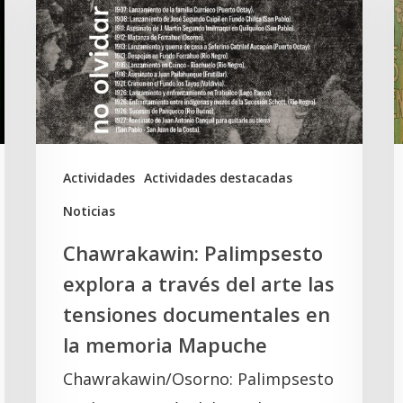
a
S
través
D
del
y
arte
e
las
t
tensiones
K
Actividades
Actividades destacadas
documentales
Noticias
en
Chawrakawin: Palimpsesto
la
explora a través del arte las
memoria
tensiones documentales en
Mapuche
la memoria Mapuche
Chawrakawin/Osorno: Palimpsesto