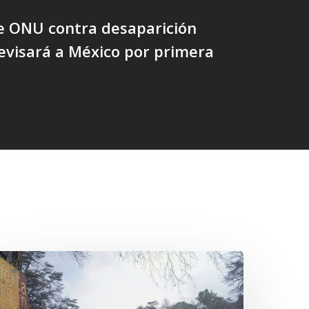
e ONU contra desaparición
evisará a México por primera
n
efensa
el