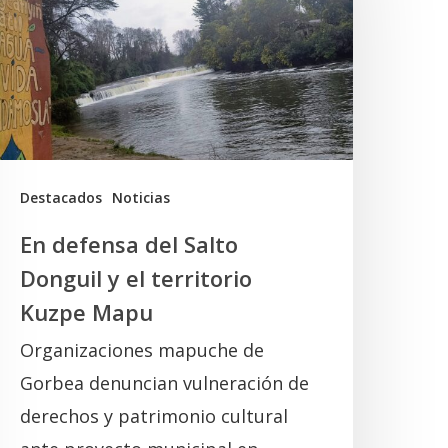
alto
onguil
l
erritorio
uzpe
Destacados
Noticias
Mapu
En defensa del Salto
Donguil y el territorio
Kuzpe Mapu
Organizaciones mapuche de
Gorbea denuncian vulneración de
derechos y patrimonio cultural