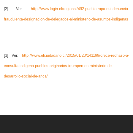
[2] Ver:
http://www.login.cl/regional/492-pueblo-rapa-nui-denuncia-
fraudulenta-designacion-de-delegados-al-ministerio-de-asuntos-indigenas
[3] Ver:
http://www.elciudadano.cl/2015/01/23/141199/crece-rechazo-a-
consulta-indigena-pueblos-originarios-irrumpen-en-ministerio-de-
desarrollo-social-de-arica/