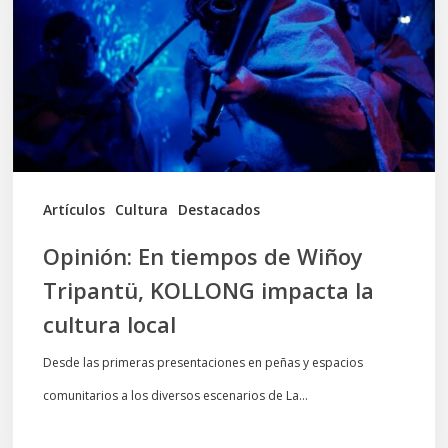
de
Wiñoy
Tripantü,
KOLLONG
impacta
la
cultura
Artículos
Cultura
Destacados
local
Opinión: En tiempos de Wiñoy
Tripantü, KOLLONG impacta la
cultura local
Desde las primeras presentaciones en peñas y espacios
comunitarios a los diversos escenarios de La…