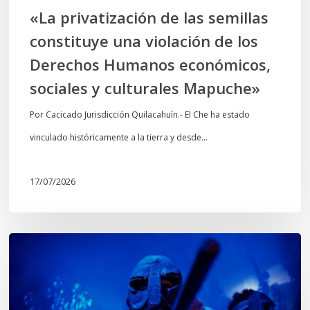
Derechos
«La privatización de las semillas
Humanos
constituye una violación de los
económicos,
Derechos Humanos económicos,
sociales
sociales y culturales Mapuche»
y
culturales
Por Cacicado Jurisdicción Quilacahuín.- El Che ha estado
Mapuche»
vinculado históricamente a la tierra y desde…
17/07/2026
Opinión:
En
tiempos