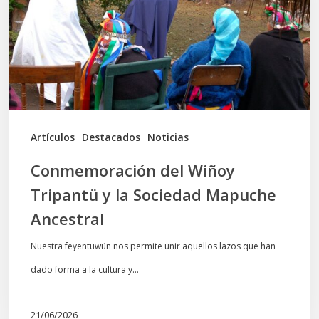
y
la
Sociedad
Mapuche
Ancestral
Artículos
Destacados
Noticias
Conmemoración del Wiñoy
Tripantü y la Sociedad Mapuche
Ancestral
Nuestra feyentuwün nos permite unir aquellos lazos que han
dado forma a la cultura y…
21/06/2026