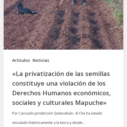
las
semillas
constituye
una
violación
de
los
Artículos
Noticias
Derechos
«La privatización de las semillas
Humanos
constituye una violación de los
económicos,
Derechos Humanos económicos,
sociales
sociales y culturales Mapuche»
y
culturales
Por Cacicado Jurisdicción Quilacahuín.- El Che ha estado
Mapuche»
vinculado históricamente a la tierra y desde…