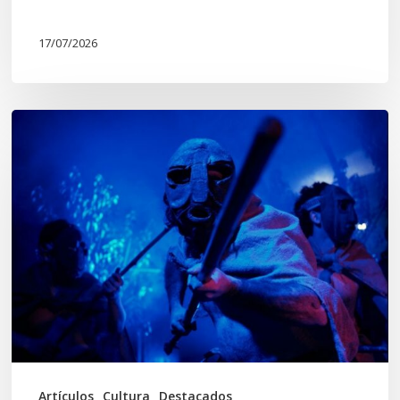
17/07/2026
Opinión:
En
tiempos
de
Wiñoy
Tripantü,
KOLLONG
impacta
la
cultura
Artículos
Cultura
Destacados