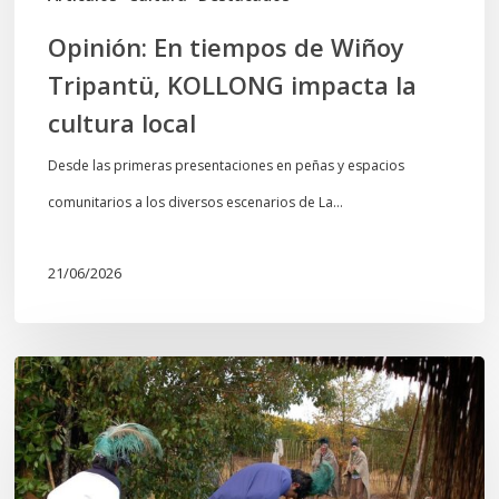
local
Opinión: En tiempos de Wiñoy
Tripantü, KOLLONG impacta la
cultura local
Desde las primeras presentaciones en peñas y espacios
comunitarios a los diversos escenarios de La…
21/06/2026
Conmemoración
del
Wiñoy
Tripantü