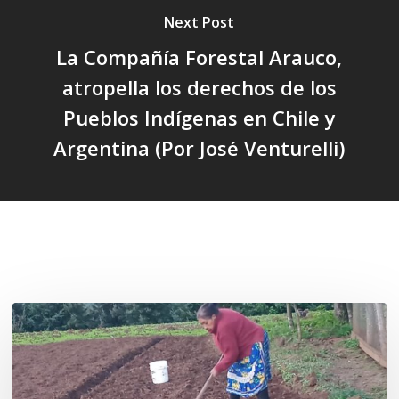
Next Post
La Compañía Forestal Arauco,
atropella los derechos de los
Pueblos Indígenas en Chile y
Argentina (Por José Venturelli)
Related Posts
«La
privatización
de