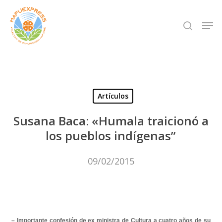
Skip
Men
search
to
Close
main
Menu
content
Artículos
Susana Baca: «Humala traicionó a
los pueblos indígenas”
09/02/2015
– Importante confesión de ex ministra de Cultura a cuatro años de su