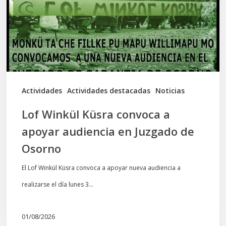
a
apoyar
audiencia
en
Juzgado
de
Actividades
Actividades destacadas
Noticias
Osorno
Lof Winkül Küsra convoca a
apoyar audiencia en Juzgado de
Osorno
El Lof Winkül Küsra convoca a apoyar nueva audiencia a
realizarse el día lunes 3…
01/08/2026