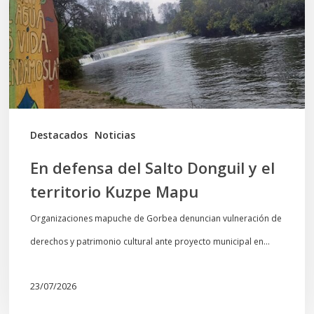
Donguil
y
el
territorio
Kuzpe
Mapu
Destacados
Noticias
En defensa del Salto Donguil y el
territorio Kuzpe Mapu
Organizaciones mapuche de Gorbea denuncian vulneración de
derechos y patrimonio cultural ante proyecto municipal en…
23/07/2026