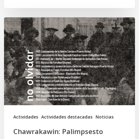
Chawrakawin:
Palimpsesto
explora
a
través
del
arte
las
tensiones
documentales
Actividades
Actividades destacadas
Noticias
en
Chawrakawin: Palimpsesto
la