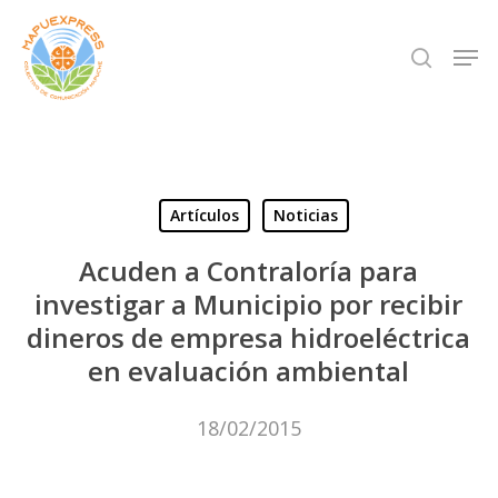
Skip
Men
search
to
Close
main
Menu
content
Artículos
Noticias
Acuden a Contraloría para
investigar a Municipio por recibir
dineros de empresa hidroeléctrica
en evaluación ambiental
18/02/2015