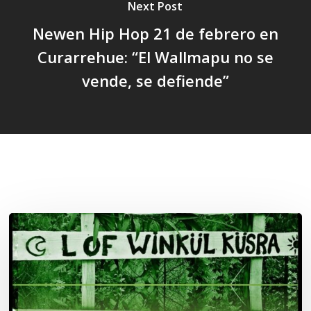
Next Post
Newen Hip Hop 21 de febrero en
Curarrehue: “El Wallmapu no se
vende, se defiende”
Related Posts
Lof
Winkül
Küsra
convoca