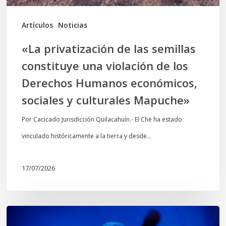
de
los
Artículos
Noticias
Derechos
«La privatización de las semillas
Humanos
constituye una violación de los
económicos,
Derechos Humanos económicos,
sociales
sociales y culturales Mapuche»
y
culturales
Por Cacicado Jurisdicción Quilacahuín.- El Che ha estado
Mapuche»
vinculado históricamente a la tierra y desde…
17/07/2026
Opinión: