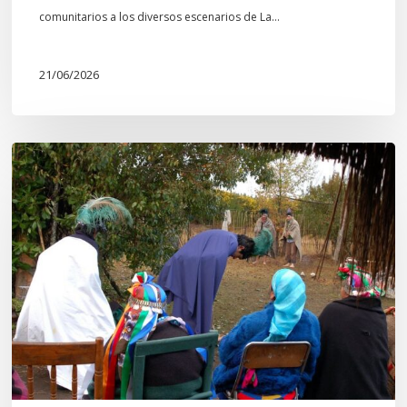
comunitarios a los diversos escenarios de La…
21/06/2026
Conmemoración
del
Wiñoy
Tripantü
y
la
Sociedad
Mapuche
Ancestral