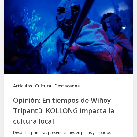
En
tiempos
de
Wiñoy
Tripantü,
KOLLONG
impacta
la
cultura
Artículos
Cultura
Destacados
local
Opinión: En tiempos de Wiñoy
Tripantü, KOLLONG impacta la
cultura local
Desde las primeras presentaciones en peñas y espacios