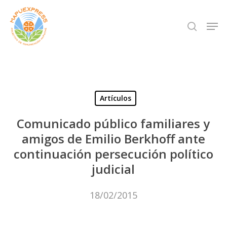
Skip
Men
search
to
Close
main
Menu
content
Artículos
Comunicado público familiares y
amigos de Emilio Berkhoff ante
continuación persecución político
judicial
18/02/2015