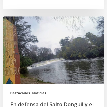
En
defensa
del
Salto
Donguil
y
el
territorio
Kuzpe
Mapu
Destacados
Noticias
En defensa del Salto Donguil y el