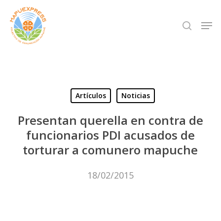
Skip
Men
search
to
Close
main
Menu
content
Artículos
Noticias
Presentan querella en contra de
funcionarios PDI acusados de
torturar a comunero mapuche
18/02/2015