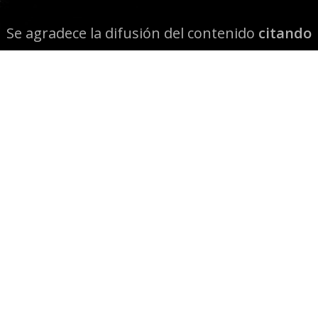
Se agradece la difusión del contenido
citando
la fuente www.mapuexpress.org
Desde el año 2000, ejerciendo el derecho a la
comunicación Mapuche en Wallmapu.