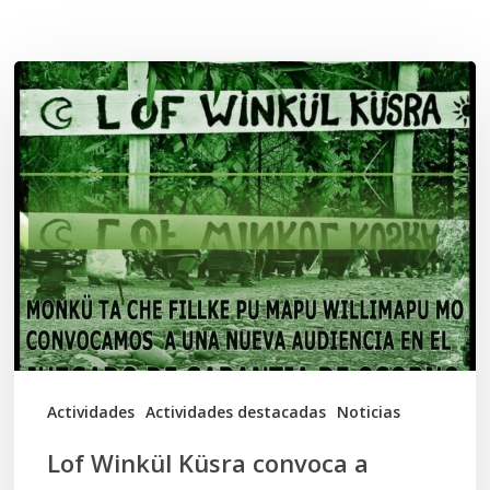
Related Posts
Lof
Winkül
Küsra
convoca
a
apoyar
audiencia
en
Juzgado
de
Actividades
Actividades destacadas
Noticias
Osorno
Lof Winkül Küsra convoca a