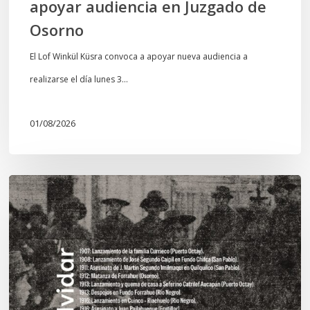
apoyar audiencia en Juzgado de
Osorno
El Lof Winkül Küsra convoca a apoyar nueva audiencia a
realizarse el día lunes 3…
01/08/2026
Chawrakawin:
Palimpsesto
explora
a
través
del