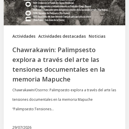
arte
las
tensiones
documentales
Actividades
Actividades destacadas
Noticias
en
Chawrakawin: Palimpsesto
la
explora a través del arte las
memoria
tensiones documentales en la
Mapuche
memoria Mapuche
Chawrakawin/Osorno: Palimpsesto explora a través del arte las
tensiones documentales en la memoria Mapuche
“Palimpsesto:Tensiones…
29/07/2026