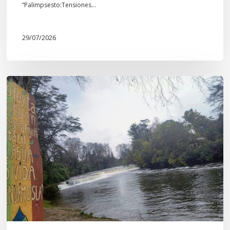
“Palimpsesto:Tensiones…
29/07/2026
En
defensa
del
Salto
Donguil
y
el
territorio
Kuzpe