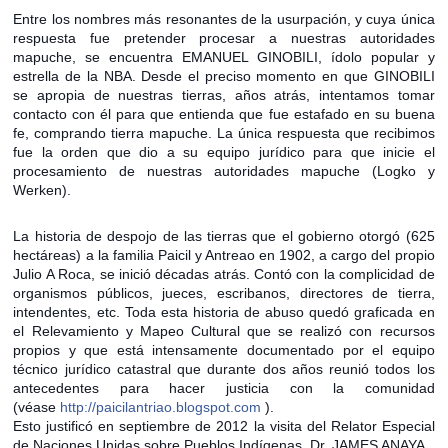
Entre los nombres más resonantes de la usurpación, y cuya única
respuesta fue pretender procesar a nuestras autoridades
mapuche, se encuentra EMANUEL GINOBILI, ídolo popular y
estrella de la NBA. Desde el preciso momento en que GINOBILI
se apropia de nuestras tierras, años atrás, intentamos tomar
contacto con él para que entienda que fue estafado en su buena
fe, comprando tierra mapuche. La única respuesta que recibimos
fue la orden que dio a su equipo jurídico para que inicie el
procesamiento de nuestras autoridades mapuche (Logko y
Werken).
La historia de despojo de las tierras que el gobierno otorgó (625
hectáreas) a la familia Paicil y Antreao en 1902, a cargo del propio
Julio A Roca, se inició décadas atrás. Contó con la complicidad de
organismos públicos, jueces, escribanos, directores de tierra,
intendentes, etc. Toda esta historia de abuso quedó graficada en
el Relevamiento y Mapeo Cultural que se realizó con recursos
propios y que está intensamente documentado por el equipo
técnico jurídico catastral que durante dos años reunió todos los
antecedentes para hacer justicia con la comunidad
(véase
http://paicilantriao.blogspot.com
).
Esto justificó en septiembre de 2012 la visita del Relator Especial
de Naciones Unidas sobre Pueblos Indígenas, Dr. JAMES ANAYA.