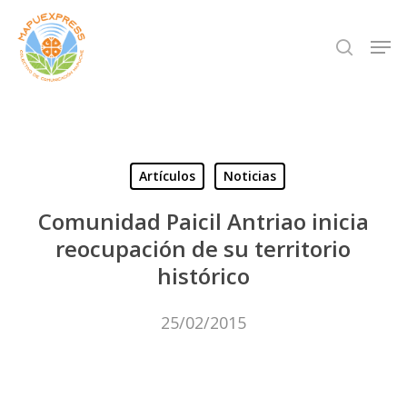
Skip
Men
search
to
Close
main
Menu
content
Artículos
Noticias
Comunidad Paicil Antriao inicia
reocupación de su territorio
histórico
25/02/2015