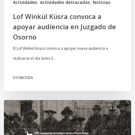
Actividades
Actividades destacadas
Noticias
Osorno
Lof Winkül Küsra convoca a
apoyar audiencia en Juzgado de
Osorno
El Lof Winkül Küsra convoca a apoyar nueva audiencia a
realizarse el día lunes 3…
01/08/2026
Chawrakawin:
Palimpsesto
explora
a