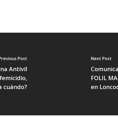
Previous Post
Next Post
na Antivil
Comunica
femicidio,
FOLIL MAP
a cuándo?
en Lonco