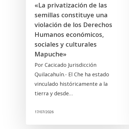
los
«La privatización de las
Derechos
semillas constituye una
Humanos
violación de los Derechos
económicos,
Humanos económicos,
sociales
sociales y culturales
y
Mapuche»
culturales
Por Cacicado Jurisdicción
Mapuche»
Quilacahuín.- El Che ha estado
vinculado históricamente a la
tierra y desde…
17/07/2026