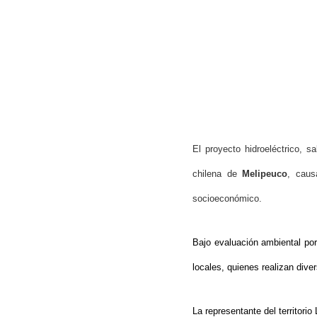
El proyecto hidroeléctrico, s
chilena de
Melipeuco
, caus
Hit enter to search or ESC to close
socioeconómico.
Bajo evaluación ambiental po
locales, quienes realizan dive
La representante del territor