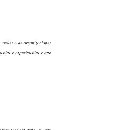
 civiles o de organizaciones
ental y experimental y que
teca Mar del Plata, A Sala