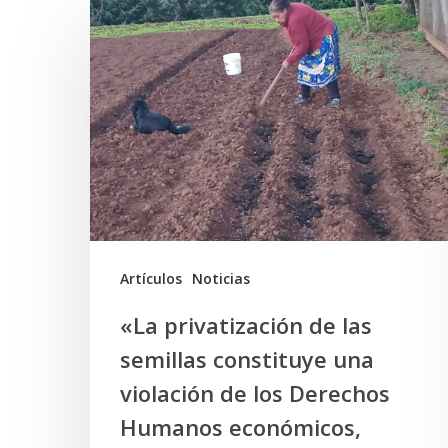
«La
privatización
de
las
semillas
constituye
una
violación
de
Artículos
Noticias
los
«La privatización de las
Derechos
semillas constituye una
Humanos
violación de los Derechos
económicos,
Humanos económicos,
sociales