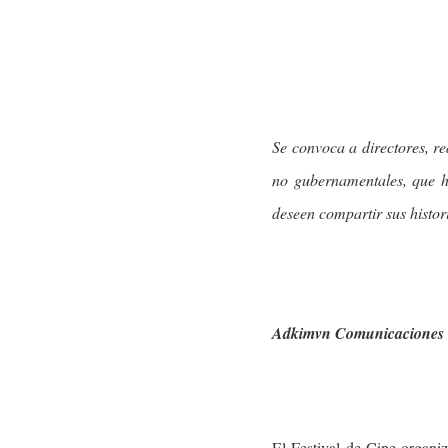
Se convoca a directores, re
no gubernamentales, que h
deseen compartir sus histor
Hit enter to search or ESC to close
Adkimvn Comunicaciones
El Festival de Cine organ