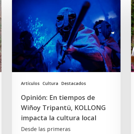
Opinión:
En
d
tiempos
W
de
T
Wiñoy
y
Tripantü,
l
KOLLONG
S
impacta
la
A
Artículos
Cultura
Destacados
cultura
Opinión: En tiempos de
local
Wiñoy Tripantü, KOLLONG
impacta la cultura local
Desde las primeras