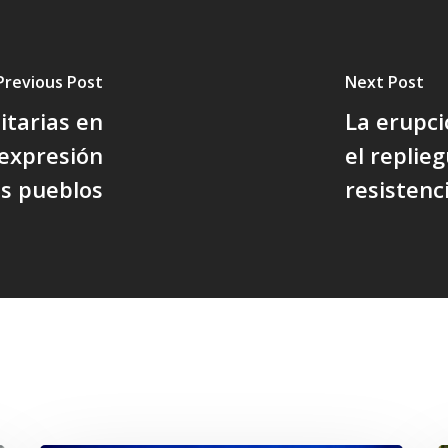
Previous Post
Next Post
itarias en
La erupci
e expresión
el replie
os pueblos
resisten