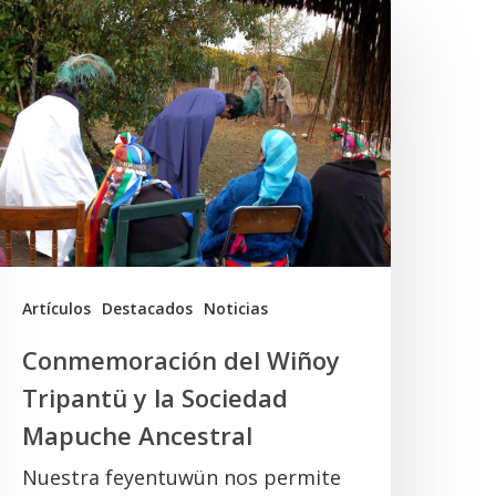
Conmemoración
el
iñoy
ripantü
a
ociedad
Mapuche
ncestral
Artículos
Destacados
Noticias
Conmemoración del Wiñoy
Tripantü y la Sociedad
Mapuche Ancestral
Nuestra feyentuwün nos permite