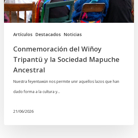
Sociedad
Mapuche
Ancestral
Artículos
Destacados
Noticias
Conmemoración del Wiñoy
Tripantü y la Sociedad Mapuche
Ancestral
Nuestra feyentuwün nos permite unir aquellos lazos que han
dado forma a la cultura y…
21/06/2026