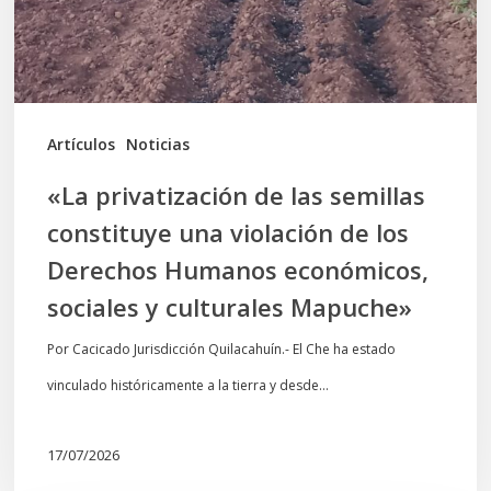
una
violación
de
los
Artículos
Noticias
Derechos
«La privatización de las semillas
Humanos
constituye una violación de los
económicos,
Derechos Humanos económicos,
sociales
sociales y culturales Mapuche»
y
culturales
Por Cacicado Jurisdicción Quilacahuín.- El Che ha estado
Mapuche»
vinculado históricamente a la tierra y desde…
17/07/2026