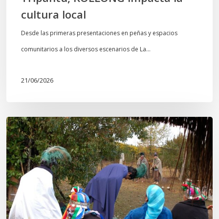
cultura local
Desde las primeras presentaciones en peñas y espacios
comunitarios a los diversos escenarios de La…
21/06/2026
Conmemoración
del
Wiñoy
Tripantü
y
la