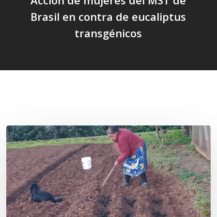
Brasil en contra de eucaliptus
transgénicos
Related Posts
«La
privatización
de
las
semillas
constituye