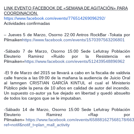
LINK EVENTO FACEBOOK DE «SEMANA DE AGITACIÓN»
PARA
COORDINACION.
https://www.facebook.com/events/776514269096292/
Actividades confirmadas
– Jueves 5 de Marzo, Osorno 22:00 Antros RockBar -Tokata por
Pilmaiken
https://www.facebook.com/events/1570397563206801
-Sábado 7 de Marzo, Osorno 15:00 Sede Lefutray Población
Eleuterio Ramirez «Ruido por la Resistencia en
Pilmaiken»
https://www.facebook.com/events/512439548896962
-El 9 de Marzo del 2015 se llevará a cabo en la fiscalia de valdivia
calle francia a las 09:00 de la mañana la audiencia de Juicio Oral
al lamngen CRISTIAN GARCÍA KINTUL el cual el Ministerio
Público pide la pena de 10 años en calidad de autor del incendio.
Un supuesto co-autor ya fue dejado en libertad y quedó absuelto
de todos los cargos que se le imputaban.
-Sábado 14 de Marzo, Osorno 15:00 Sede Lefutray Población
Eleuterio Ramirez «Rap por
Pilmaiken»
https://www.facebook.com/events/658881627568178/6
ref=notif&notif_t=plan_mall_activity