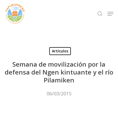
Skip
Men
search
to
Close
main
Menu
content
Artículos
Semana de movilización por la
defensa del Ngen kintuante y el río
Pilamiken
06/03/2015