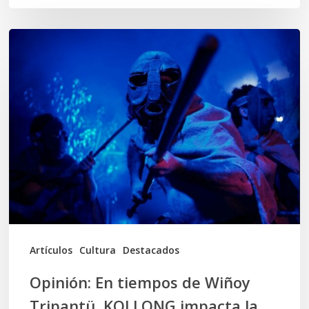
Opinión:
En
tiempos
de
Wiñoy
Tripantü,
KOLLONG
impacta
la
cultura
Artículos
Cultura
Destacados
local
Opinión: En tiempos de Wiñoy
Tripantü, KOLLONG impacta la