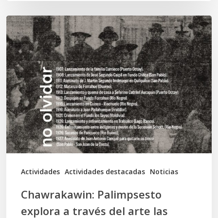
Chawrakawin:
Palimpsesto
explora
a
través
del
arte
las
tensiones
documentales
Actividades
Actividades destacadas
Noticias
en
Chawrakawin: Palimpsesto
la
explora a través del arte las
memoria