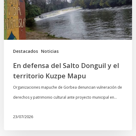
y
el
territorio
Kuzpe
Mapu
Destacados
Noticias
En defensa del Salto Donguil y el
territorio Kuzpe Mapu
Organizaciones mapuche de Gorbea denuncian vulneración de
derechos y patrimonio cultural ante proyecto municipal en…
23/07/2026