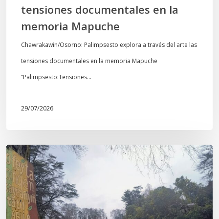
tensiones documentales en la
Mapuche
memoria Mapuche
Chawrakawin/Osorno: Palimpsesto explora a través del arte las
tensiones documentales en la memoria Mapuche
“Palimpsesto:Tensiones…
29/07/2026
En
defensa
del
Salto
Donguil