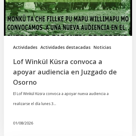
apoyar
audiencia
en
Juzgado
de
Actividades
Actividades destacadas
Noticias
Osorno
Lof Winkül Küsra convoca a
apoyar audiencia en Juzgado de
Osorno
El Lof Winkül Küsra convoca a apoyar nueva audiencia a
realizarse el día lunes 3…
01/08/2026