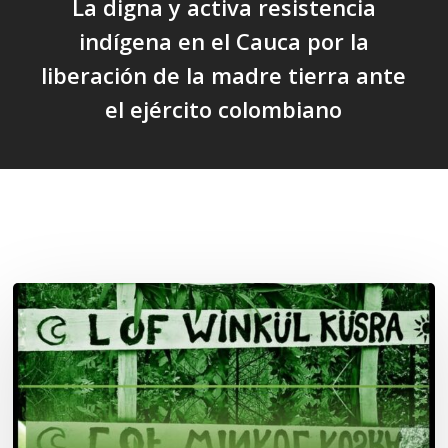
La digna y activa resistencia
indígena en el Cauca por la
liberación de la madre tierra ante
el ejército colombiano
Related Posts
Lof
Winkül
Küsra
convoca
a