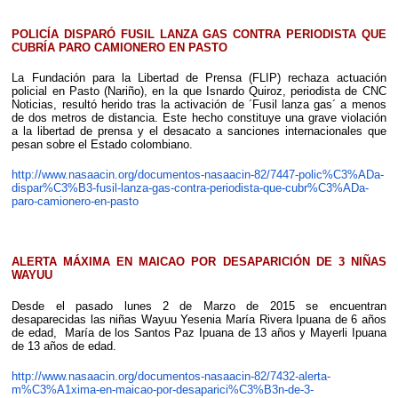
POLICÍA DISPARÓ FUSIL LANZA GAS CONTRA PERIODISTA QUE
CUBRÍA PARO CAMIONERO EN PASTO
La Fundación para la Libertad de Prensa (FLIP) rechaza actuación
policial en Pasto (Nariño), en la que Isnardo Quiroz, periodista de CNC
Noticias, resultó herido tras la activación de ´Fusil lanza gas´ a menos
de dos metros de distancia. Este hecho constituye una grave violación
a la libertad de prensa y el desacato a sanciones internacionales que
pesan sobre el Estado colombiano.
http://www.nasaacin.org/documentos-nasaacin-82/7447-polic%C3%ADa-
dispar%C3%B3-fusil-lanza-gas-contra-periodista-que-cubr%C3%ADa-
paro-camionero-en-pasto
ALERTA MÁXIMA EN MAICAO POR DESAPARICIÓN DE 3 NIÑAS
WAYUU
Desde el pasado lunes 2 de Marzo de 2015 se encuentran
desaparecidas las niñas Wayuu Yesenia María Rivera Ipuana de 6 años
de edad, María de los Santos Paz Ipuana de 13 años y Mayerli Ipuana
de 13 años de edad.
http://www.nasaacin.org/documentos-nasaacin-82/7432-alerta-
m%C3%A1xima-en-maicao-por-desaparici%C3%B3n-de-3-