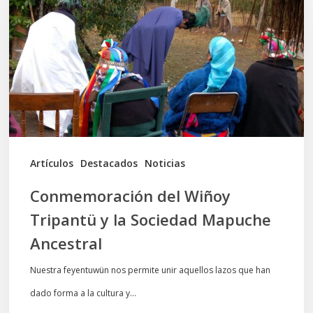
Tripantü
y
la
Sociedad
Mapuche
Ancestral
Artículos
Destacados
Noticias
Conmemoración del Wiñoy
Tripantü y la Sociedad Mapuche
Ancestral
Nuestra feyentuwün nos permite unir aquellos lazos que han
dado forma a la cultura y…