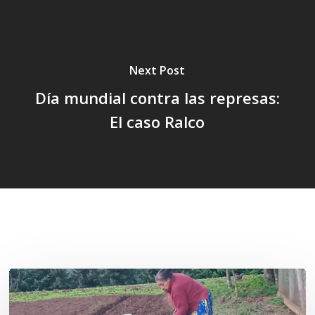
Next Post
Día mundial contra las represas:
El caso Ralco
Related Posts
«La
privatización