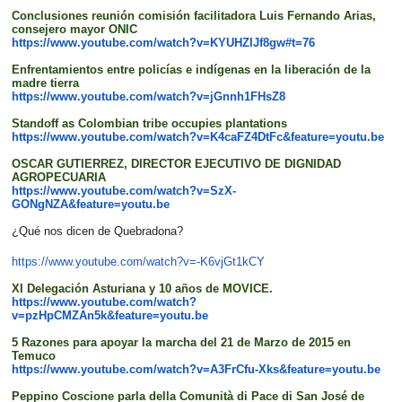
Conclusiones reunión comisión facilitadora Luis Fernando Arias,
consejero mayor ONIC
https://www.youtube.com/watch?v=KYUHZIJf8gw#t=76
Enfrentamientos entre policías e indígenas en la liberación de la
madre tierra
https://www.youtube.com/watch?v=jGnnh1FHsZ8
Standoff as Colombian tribe occupies plantations
https://www.youtube.com/watch?v=K4caFZ4DtFc&feature=youtu.be
OSCAR GUTIERREZ, DIRECTOR EJECUTIVO DE DIGNIDAD
AGROPECUARIA
https://www.youtube.com/watch?v=SzX-
GONgNZA&feature=youtu.be
¿Qué nos dicen de Quebradona?
https://www.youtube.com/watch?v=-K6vjGt1kCY
XI Delegación Asturiana y 10 años de MOVICE.
https://www.youtube.com/watch?
v=pzHpCMZAn5k&feature=youtu.be
5 Razones para apoyar la marcha del 21 de Marzo de 2015 en
Temuco
https://www.youtube.com/watch?v=A3FrCfu-Xks&feature=youtu.be
Peppino Coscione parla della Comunità di Pace di San José de