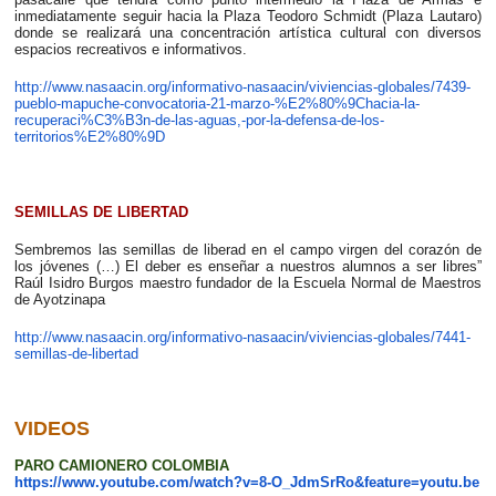
inmediatamente seguir hacia la Plaza Teodoro Schmidt (Plaza Lautaro)
donde se realizará una concentración artística cultural con diversos
espacios recreativos e informativos.
http://www.nasaacin.org/informativo-nasaacin/viviencias-globales/7439-
pueblo-mapuche-convocatoria-21-marzo-%E2%80%9Chacia-la-
recuperaci%C3%B3n-de-las-aguas,-por-la-defensa-de-los-
territorios%E2%80%9D
SEMILLAS DE LIBERTAD
Sembremos las semillas de liberad en el campo virgen del corazón de
los jóvenes (…) El deber es enseñar a nuestros alumnos a ser libres”
Raúl Isidro Burgos maestro fundador de la Escuela Normal de Maestros
de Ayotzinapa
http://www.nasaacin.org/informativo-nasaacin/viviencias-globales/7441-
semillas-de-libertad
VIDEOS
PARO CAMIONERO COLOMBIA
https://www.youtube.com/watch?v=8-O_JdmSrRo&feature=youtu.be