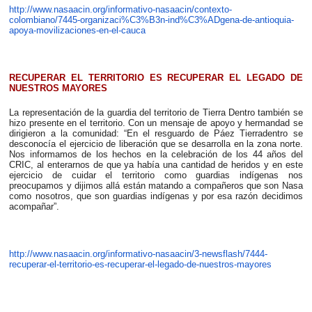
http://www.nasaacin.org/informativo-nasaacin/contexto-
colombiano/7445-organizaci%C3%B3n-ind%C3%ADgena-de-antioquia-
apoya-movilizaciones-en-el-cauca
RECUPERAR EL TERRITORIO ES RECUPERAR EL LEGADO DE
NUESTROS MAYORES
La representación de la guardia del territorio de Tierra Dentro también se
hizo presente en el territorio. Con un mensaje de apoyo y hermandad se
dirigieron a la comunidad: “En el resguardo de Páez Tierradentro se
desconocía el ejercicio de liberación que se desarrolla en la zona norte.
Nos informamos de los hechos en la celebración de los 44 años del
CRIC, al enterarnos de que ya había una cantidad de heridos y en este
ejercicio de cuidar el territorio como guardias indígenas nos
preocupamos y dijimos allá están matando a compañeros que son Nasa
como nosotros, que son guardias indígenas y por esa razón decidimos
acompañar”.
http://www.nasaacin.org/informativo-nasaacin/3-newsflash/7444-
recuperar-el-territorio-es-recuperar-el-legado-de-nuestros-mayores