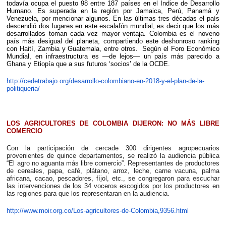
todavía ocupa el puesto 98 entre 187 países en el Índice de Desarrollo
Humano. Es superada en la región por Jamaica, Perú, Panamá y
Venezuela, por mencionar algunos. En las últimas tres décadas el país
descendió dos lugares en este escalafón mundial, es decir que los más
desarrollados toman cada vez mayor ventaja. Colombia es el noveno
país más desigual del planeta, compartiendo este deshonroso ranking
con Haití, Zambia y Guatemala, entre otros. Según el Foro Económico
Mundial, en infraestructura es —de lejos— un país más parecido a
Ghana y Etiopía que a sus futuros ‘socios’ de la OCDE.
http://cedetrabajo.org/desarrollo-colombiano-en-2018-y-el-plan-de-la-
politiqueria/
LOS AGRICULTORES DE COLOMBIA DIJERON: NO MÁS LIBRE
COMERCIO
Con la participación de cercade 300 dirigentes agropecuarios
provenientes de quince departamentos, se realizó la audiencia pública
“El agro no aguanta más libre comercio”. Representantes de productores
de cereales, papa, café, plátano, arroz, leche, carne vacuna, palma
africana, cacao, pescadores, fíjol, etc., se congregaron para escuchar
las intervenciones de los 34 voceros escogidos por los productores en
las regiones para que los representaran en la audiencia.
http://www.moir.org.co/Los-agricultores-de-Colombia,9356.html