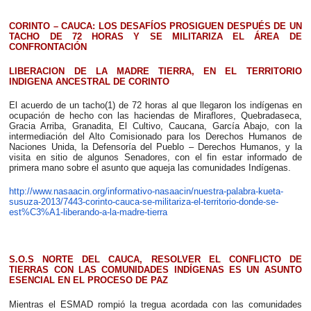
CORINTO – CAUCA: LOS DESAFÍOS PROSIGUEN DESPUÉS DE UN
TACHO DE 72 HORAS Y SE MILITARIZA EL ÁREA DE
CONFRONTACIÓN
LIBERACION DE LA MADRE TIERRA, EN EL TERRITORIO
INDIGENA ANCESTRAL DE CORINTO
El acuerdo de un tacho(1) de 72 horas al que llegaron los indígenas en
ocupación de hecho con las haciendas de Miraflores, Quebradaseca,
Gracia Arriba, Granadita, El Cultivo, Caucana, García Abajo, con la
intermediación del Alto Comisionado para los Derechos Humanos de
Naciones Unida, la Defensoría del Pueblo – Derechos Humanos, y la
visita en sitio de algunos Senadores, con el fin estar informado de
primera mano sobre el asunto que aqueja las comunidades Indígenas.
http://www.nasaacin.org/informativo-nasaacin/nuestra-palabra-kueta-
susuza-2013/7443-corinto-cauca-se-militariza-el-territorio-donde-se-
est%C3%A1-liberando-a-la-madre-tierra
S.O.S NORTE DEL CAUCA, RESOLVER EL CONFLICTO DE
TIERRAS CON LAS COMUNIDADES INDÍGENAS ES UN ASUNTO
ESENCIAL EN EL PROCESO DE PAZ
Mientras el ESMAD rompió la tregua acordada con las comunidades