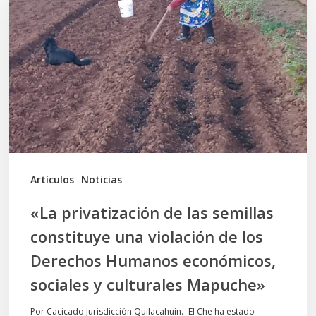
de
las
semillas
constituye
una
violación
de
los
Artículos
Noticias
Derechos
«La privatización de las semillas
Humanos
constituye una violación de los
económicos,
Derechos Humanos económicos,
sociales
sociales y culturales Mapuche»
y
culturales
Por Cacicado Jurisdicción Quilacahuín.- El Che ha estado