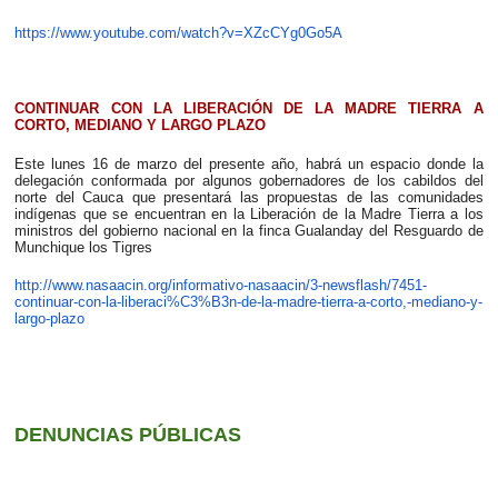
https://www.youtube.com/watch?v=XZcCYg0Go5A
CONTINUAR CON LA LIBERACIÓN DE LA MADRE TIERRA A
CORTO, MEDIANO Y LARGO PLAZO
Este lunes 16 de marzo del presente año, habrá un espacio donde la
delegación conformada por algunos gobernadores de los cabildos del
norte del Cauca que presentará las propuestas de las comunidades
indígenas que se encuentran en la Liberación de la Madre Tierra a los
ministros del gobierno nacional en la finca Gualanday del Resguardo de
Munchique los Tigres
http://www.nasaacin.org/informativo-nasaacin/3-newsflash/7451-
continuar-con-la-liberaci%C3%B3n-de-la-madre-tierra-a-corto,-mediano-y-
largo-plazo
DENUNCIAS PÚBLICAS