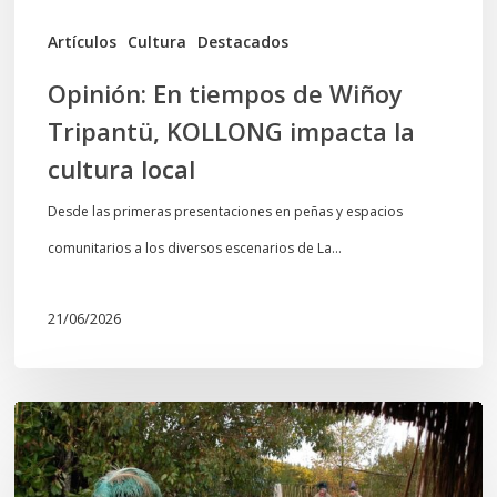
cultura
Artículos
Cultura
Destacados
local
Opinión: En tiempos de Wiñoy
Tripantü, KOLLONG impacta la
cultura local
Desde las primeras presentaciones en peñas y espacios
comunitarios a los diversos escenarios de La…
21/06/2026
Conmemoración
del
Wiñoy