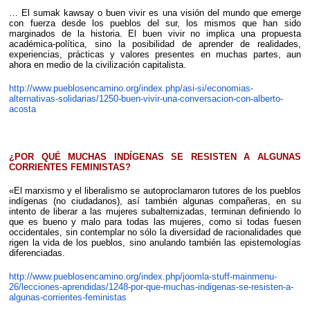
… El sumak kawsay o buen vivir es una visión del mundo que emerge
con fuerza desde los pueblos del sur, los mismos que han sido
marginados de la historia. El buen vivir no implica una propuesta
académica-política, sino la posibilidad de aprender de realidades,
experiencias, prácticas y valores presentes en muchas partes, aun
ahora en medio de la civilización capitalista.
http://www.pueblosencamino.org/index.php/asi-si/economias-
alternativas-solidarias/1250-buen-vivir-una-conversacion-con-alberto-
acosta
¿POR QUÉ MUCHAS INDÍGENAS SE RESISTEN A ALGUNAS
CORRIENTES FEMINISTAS?
«El marxismo y el liberalismo se autoproclamaron tutores de los pueblos
indígenas (no ciudadanos), así también algunas compañeras, en su
intento de liberar a las mujeres subalternizadas, terminan definiendo lo
que es bueno y malo para todas las mujeres, como si todas fuesen
occidentales, sin contemplar no sólo la diversidad de racionalidades que
rigen la vida de los pueblos, sino anulando también las epistemologías
diferenciadas.
http://www.pueblosencamino.org/index.php/joomla-stuff-mainmenu-
26/lecciones-aprendidas/1248-por-que-muchas-indigenas-se-resisten-a-
algunas-corrientes-feministas