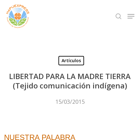
Skip
Men
search
to
Close
main
Menu
content
Artículos
LIBERTAD PARA LA MADRE TIERRA
(Tejido comunicación indígena)
15/03/2015
NUESTRA PALABRA