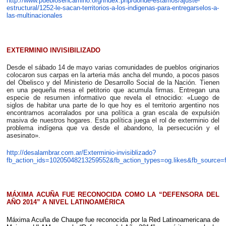
http://www.pueblosencamino.org/index.php/donde-estamos/ajuste-
estructural/1252-le-sacan-territorios-a-los-indigenas-para-entregarselos-a-
las-multinacionales
EXTERMINIO INVISIBILIZADO
Desde el sábado 14 de mayo varias comunidades de pueblos originarios
colocaron sus carpas en la arteria más ancha del mundo, a pocos pasos
del Obelisco y del Ministerio de Desarrollo Social de la Nación. Tienen
en una pequeña mesa el petitorio que acumula firmas. Entregan una
especie de resumen informativo que revela el etnocidio: «Luego de
siglos de habitar una parte de lo que hoy es el territorio argentino nos
encontramos acorralados por una política a gran escala de expulsión
masiva de nuestros hogares. Esta política juega el rol de exterminio del
problema indígena que va desde el abandono, la persecución y el
asesinato».
http://desalambrar.com.ar/Exterminio-invisiblizado?
fb_action_ids=10205048213259552&fb_action_types=og.likes&fb_s
MÁXIMA ACUÑA FUE RECONOCIDA COMO LA “DEFENSORA DEL
AÑO 2014” A NIVEL LATINOAMÉRICA
Máxima Acuña de Chaupe fue reconocida por la Red Latinoamericana de