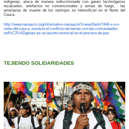
indígenas, ataca de manera indiscriminada con gases lacrimógenos
recalzados, artefactos no convencionales y armas de fuego, las
amenazas de muerte de los rastrojos se intensifican en el Norte del
Cauca.
http://www.nasaacin.org/informativo-nasaacin/3-newsflash/7446-s-o-s-
norte-del-cauca,-resolver-el-conflicto-de-tierras-con-las-comunidades-
ind%C3%ADgenas-es-un-asunto-esencial-en-el-proceso-de-paz
TEJIENDO SOLIDARIDADES