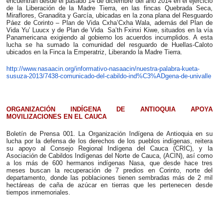
encuentran desde el pasado 14 de diciembre del año 2014 en el ejercicio
de la Liberación de la Madre Tierra, en las fincas Quebrada Seca,
Miraflores, Granadita y García, ubicadas en la zona plana del Resguardo
Páez de Corinto – Plan de Vida Cxha’Cxha Wala, además del Plan de
Vida Yu’ Luucx y de Plan de Vida Sa’th Fxinxi Kiwe, situados en la vía
Panamericana exigiendo al gobierno los acuerdos incumplidos. A esta
lucha se ha sumado la comunidad del resguardo de Huellas-Caloto
ubicados en la Finca la Emperatriz, Liberando la Madre Tierra.
http://www.nasaacin.org/informativo-nasaacin/nuestra-palabra-kueta-
susuza-2013/7438-comunicado-del-cabildo-ind%C3%ADgena-de-univalle
ORGANIZACIÓN INDÍGENA DE ANTIOQUIA APOYA
MOVILIZACIONES EN EL CAUCA
Boletín de Prensa 001. La Organización Indígena de Antioquia en su
lucha por la defensa de los derechos de los pueblos indígenas, reitera
su apoyo al Consejo Regional Indígena del Cauca (CRIC), y la
Asociación de Cabildos Indígenas del Norte de Cauca, (ACIN), así como
a los más de 600 hermanos indígenas Nasa, que desde hace tres
meses buscan la recuperación de 7 predios en Corinto, norte del
departamento, donde las poblaciones tienen sembradas más de 2 mil
hectáreas de caña de azúcar en tierras que les pertenecen desde
tiempos inmemoriales.