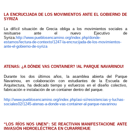
LA ENCRUCIJADA DE LOS MOVIMIENTOS ANTE EL GOBIERNO DE
SYRIZA
La difícil situación de Grecia obliga a los movimientos sociales a
resituarse ante el nuevo Ejecutivo de
Syriza.
http://www.pueblosencamino.org/index.php/donde-
estamos/lectura-de-contexto/1247-la-encrucijada-de-los-movimientos-
ante-el-gobierno-de-syriza
ATENAS: ¿A DÓNDE VAS CONTAINER? !AL PARQUE NAVARINOU!
Durante los dos últimos años, la asamblea abierta del Parque
Navarinou, en colaboración con estudiantes de la Escuela de
Arquitectura, ha dedicado tiempo y esfuerzos en el diseño colectivo,
fabricación e instalación de un container dentro del parque.
http://www.pueblosencamino.org/index.php/asi-si/resistencias-y-luchas-
sociales02/1245-atenas-a-donde-vas-container-al-parque-navarinou
“LOS RÍOS NOS UNEN”: SE REACTIVAN MANIFESTACIONE ANTE
INVASIÓN HIDROELÉCTRICA EN CURARREHUE