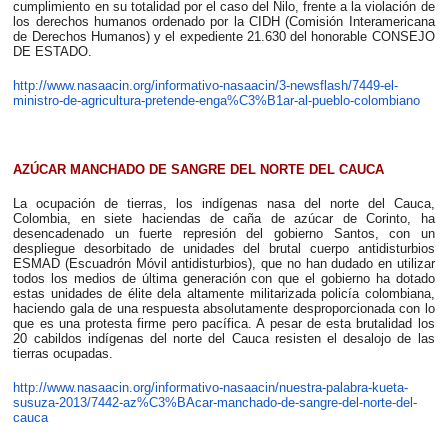
cumplimiento en su totalidad por el caso del Nilo, frente a la violación de
los derechos humanos ordenado por la CIDH (Comisión Interamericana
de Derechos Humanos) y el expediente 21.630 del honorable CONSEJO
DE ESTADO.
http://www.nasaacin.org/informativo-nasaacin/3-newsflash/7449-el-
ministro-de-agricultura-pretende-enga%C3%B1ar-al-pueblo-colombiano
AZÚCAR MANCHADO DE SANGRE DEL NORTE DEL CAUCA
La ocupación de tierras, los indígenas nasa del norte del Cauca,
Colombia, en siete haciendas de caña de azúcar de Corinto, ha
desencadenado un fuerte represión del gobierno Santos, con un
despliegue desorbitado de unidades del brutal cuerpo antidisturbios
ESMAD (Escuadrón Móvil antidisturbios), que no han dudado en utilizar
todos los medios de última generación con que el gobierno ha dotado
estas unidades de élite dela altamente militarizada policía colombiana,
haciendo gala de una respuesta absolutamente desproporcionada con lo
que es una protesta firme pero pacífica. A pesar de esta brutalidad los
20 cabildos indígenas del norte del Cauca resisten el desalojo de las
tierras ocupadas.
http://www.nasaacin.org/informativo-nasaacin/nuestra-palabra-kueta-
susuza-2013/7442-az%C3%BAcar-manchado-de-sangre-del-norte-del-
cauca