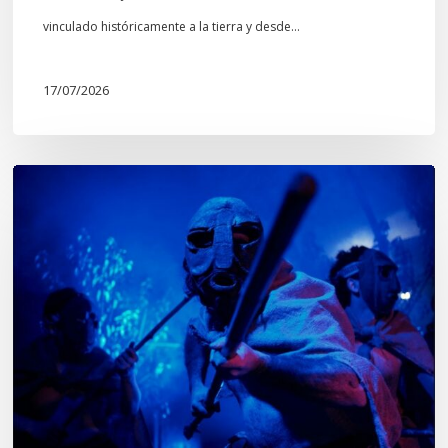
Mapuche»
vinculado históricamente a la tierra y desde…
17/07/2026
Opinión:
En
tiempos
de
Wiñoy
Tripantü,
KOLLONG
impacta
la