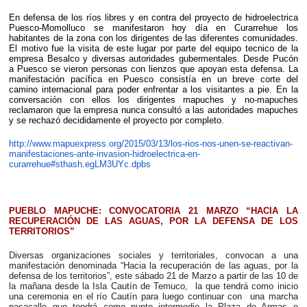
En defensa de los ríos libres y en contra del proyecto de hidroelectrica
Puesco-Momolluco se manifestaron hoy día en Curarrehue los
habitantes de la zona con los dirigentes de las diferentes comunidades.
El motivo fue la visita de este lugar por parte del equipo tecnico de la
empresa Besalco y diversas autoridades gubermentales. Desde Pucón
a Puesco se vieron personas con lienzos que apoyan esta defensa. La
manifestación pacífica en Puesco consistía en un breve corte del
camino internacional para poder enfrentar a los visitantes a pie. En la
conversación con ellos los dirigentes mapuches y no-mapuches
reclamaron que la empresa nunca consultó a las autoridades mapuches
y se rechazó decididamente el proyecto por completo.
http://www.mapuexpress.org/2015/03/13/los-rios-nos-unen-se-reactivan-
manifestaciones-ante-invasion-hidroelectrica-en-
curarrehue#sthash.egLM3UYc.dpbs
PUEBLO MAPUCHE: CONVOCATORIA 21 MARZO “HACIA LA
RECUPERACIÓN DE LAS AGUAS, POR LA DEFENSA DE LOS
TERRITORIOS”
Diversas organizaciones sociales y territoriales, convocan a una
manifestación denominada “Hacia la recuperación de las aguas, por la
defensa de los territorios”, este sábado 21 de Marzo a partir de las 10 de
la mañana desde la Isla Cautín de Temuco, la que tendrá como inicio
una ceremonia en el río Cautín para luego continuar con una marcha
pasacalle que tendrá como punto intermedio la Plaza de Armas e