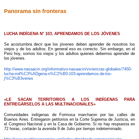
Panorama sin fronteras
LUCHA INDÍGENA N° 103. APRENDAMOS DE LOS JÓVENES
Se acostumbra decir que los jóvenes deben aprender de nosotros los
viejos y de los adultos. En general eso es correcto. Sin embargo, en el
Perú hoy, somos los viejos y los adultos quienes debemos aprender de
los jóvenes.
http://www.nasaacin.org/informativo-nasaacin/viviencias-globales/7450-
lucha-ind%C3%ADgena-n%C2%B0-103-aprendamos-de-los-
j%C3%B3venes
«LE SACAN TERRITORIOS A LOS INDÍGENAS PARA
ENTREGÁRSELOS A LAS MULTINACIONALES»
Comunidades indígenas de Formosa marcharon por las calles de
Buenos Aires. Entregaron petitorios en la Corte Suprema de Justicia, en
el Congreso Nacional y en la Casa de Gobierno. Si no hay respuesta en
72 horas, cortarán la avenida 9 de Julio por tiempo indeterminado.