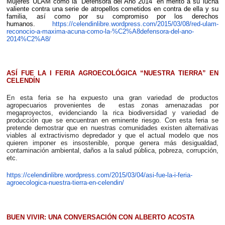
Mujeres ULAM como la “Defensora del Año 2014” en mérito a su lucha
valiente contra una serie de atropellos cometidos en contra de ella y su
familia, así como por su compromiso por los derechos
humanos.
https://celendinlibre.wordpress.com/2015/03/08/red-ulam-
reconocio-a-maxima-acuna-como-la-%C2%A8defensora-del-ano-
2014%C2%A8/
ASÍ FUE LA I FERIA AGROECOLÓGICA “NUESTRA TIERRA” EN
CELENDÍN
En esta feria se ha expuesto una gran variedad de productos
agropecuarios provenientes de estas zonas amenazadas por
megaproyectos, evidenciando la rica biodiversidad y variedad de
producción que se encuentran en eminente riesgo. Con esta feria se
pretende demostrar que en nuestras comunidades existen alternativas
viables al extractivismo depredador y que el actual modelo que nos
quieren imponer es insostenible, porque genera más desigualdad,
contaminación ambiental, daños a la salud pública, pobreza, corrupción,
etc.
https://celendinlibre.wordpress.com/2015/03/04/asi-fue-la-i-feria-
agroecologica-nuestra-tierra-en-celendin/
BUEN VIVIR: UNA CONVERSACIÓN CON ALBERTO ACOSTA