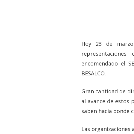
Hoy 23 de marzo 
representaciones 
encomendado el SEA
Hit enter to search or ESC to close
BESALCO.
Gran cantidad de di
al avance de estos 
saben hacia donde 
Las organizaciones 