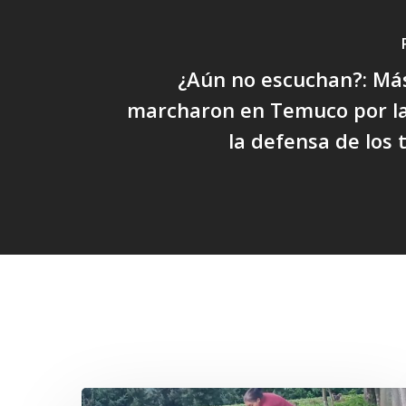
¿Aún no escuchan?: Más
marcharon en Temuco por la
la defensa de los t
Related Posts
«La