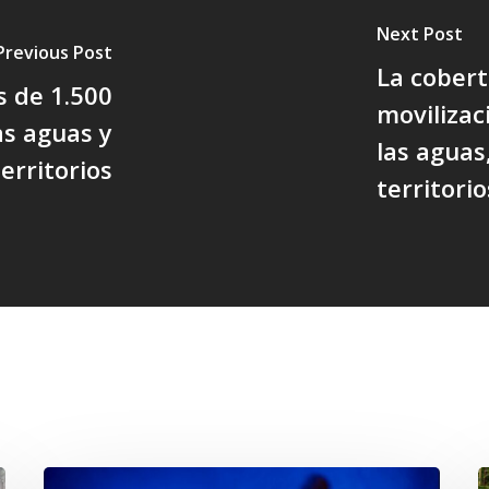
Next Post
Previous Post
La cobert
 de 1.500
movilizac
s aguas y
las aguas
erritorios
territori
Opinión: