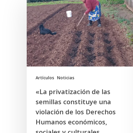
privatización
de
las
semillas
constituye
una
violación
de
Artículos
Noticias
los
«La privatización de las
Derechos
semillas constituye una
Humanos
violación de los Derechos
económicos,
Humanos económicos,
sociales
sociales y culturales