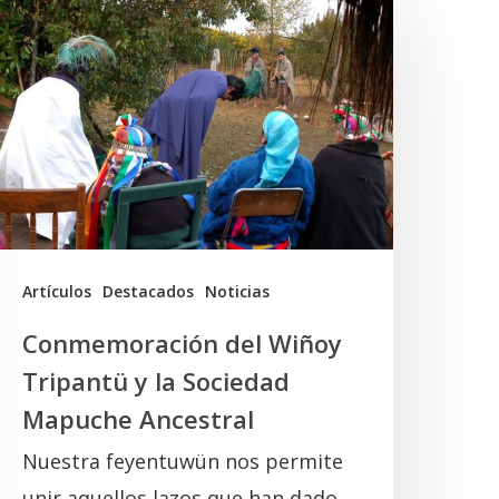
el
iñoy
ripantü
a
ociedad
Mapuche
ncestral
Artículos
Destacados
Noticias
Conmemoración del Wiñoy
Tripantü y la Sociedad
Mapuche Ancestral
Nuestra feyentuwün nos permite
unir aquellos lazos que han dado