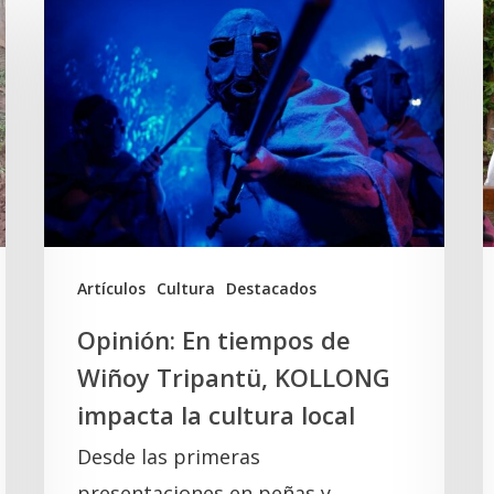
En
d
tiempos
W
de
T
Wiñoy
y
Tripantü,
l
KOLLONG
S
impacta
la
A
Artículos
Cultura
Destacados
cultura
Opinión: En tiempos de
local
Wiñoy Tripantü, KOLLONG
impacta la cultura local
Desde las primeras
presentaciones en peñas y