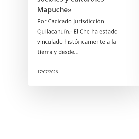
y
Mapuche»
culturales
Por Cacicado Jurisdicción
Mapuche»
Quilacahuín.- El Che ha estado
vinculado históricamente a la
tierra y desde…
17/07/2026