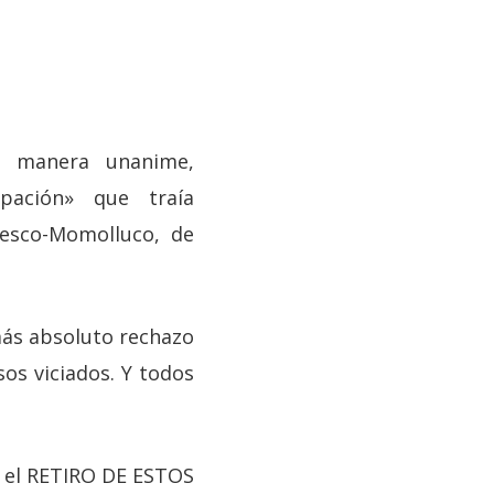
e manera unanime,
ipación» que traía
uesco-Momolluco, de
más absoluto rechazo
os viciados. Y todos
r el RETIRO DE ESTOS