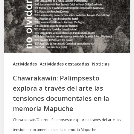
a
través
del
arte
las
tensiones
documentales
Actividades
Actividades destacadas
Noticias
en
Chawrakawin: Palimpsesto
la
explora a través del arte las
memoria
tensiones documentales en la
Mapuche
memoria Mapuche
Chawrakawin/Osorno: Palimpsesto explora a través del arte las
tensiones documentales en la memoria Mapuche