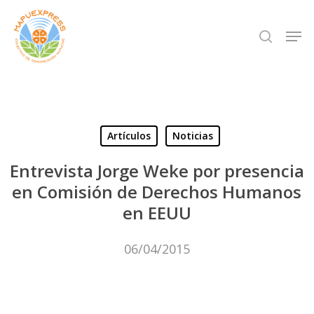
Skip
Men
search
to
Close
main
Menu
content
Artículos
Noticias
Entrevista Jorge Weke por presencia
en Comisión de Derechos Humanos
en EEUU
06/04/2015