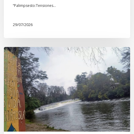
“Palimpsesto:Tensiones…
29/07/2026
En
defensa
del
Salto
Donguil
y
el
territorio
Kuzpe