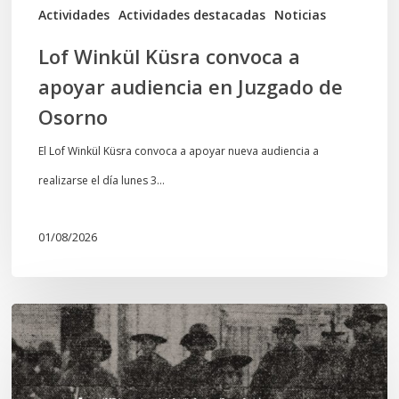
de
Actividades
Actividades destacadas
Noticias
Osorno
Lof Winkül Küsra convoca a
apoyar audiencia en Juzgado de
Osorno
El Lof Winkül Küsra convoca a apoyar nueva audiencia a
realizarse el día lunes 3…
01/08/2026
Chawrakawin:
Palimpsesto
explora