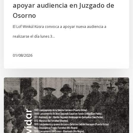
apoyar audiencia en Juzgado de
Osorno
El Lof Winkül Küsra convoca a apoyar nueva audiencia a
realizarse el día lunes 3…
01/08/2026
Chawrakawin:
Palimpsesto
explora
a
través
del