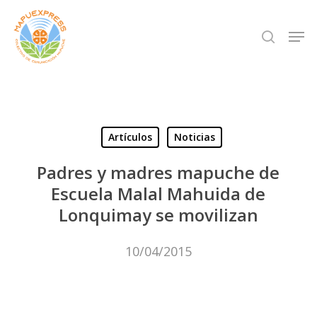
Skip
Men
search
to
Close
main
Menu
content
Artículos
Noticias
Padres y madres mapuche de
Escuela Malal Mahuida de
Lonquimay se movilizan
10/04/2015