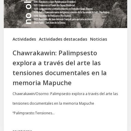
arte
las
tensiones
documentales
Actividades
Actividades destacadas
Noticias
en
Chawrakawin: Palimpsesto
la
explora a través del arte las
memoria
tensiones documentales en la
Mapuche
memoria Mapuche
Chawrakawin/Osorno: Palimpsesto explora a través del arte las
tensiones documentales en la memoria Mapuche
“Palimpsesto:Tensiones…