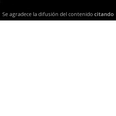
Se agradece la difusión del contenido
citando
la fuente www.mapuexpress.org
Desde el año 2000, ejerciendo el derecho a la
comunicación Mapuche en Wallmapu.