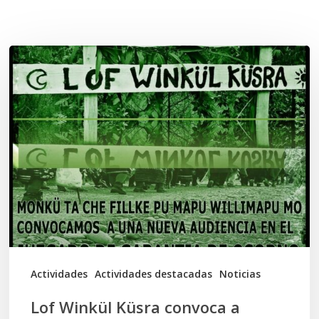
Related Posts
Lof
Winkül
Küsra
convoca
a
apoyar
audiencia
en
Juzgado
de
Actividades
Actividades destacadas
Noticias
Osorno
Lof Winkül Küsra convoca a