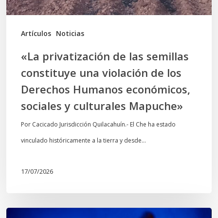
de
los
Artículos
Noticias
Derechos
«La privatización de las semillas
Humanos
constituye una violación de los
económicos,
Derechos Humanos económicos,
sociales
sociales y culturales Mapuche»
y
culturales
Por Cacicado Jurisdicción Quilacahuín.- El Che ha estado
Mapuche»
vinculado históricamente a la tierra y desde…
17/07/2026
Opinión: