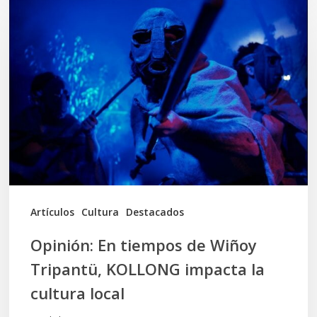
En
tiempos
de
Wiñoy
Tripantü,
KOLLONG
impacta
la
cultura
Artículos
Cultura
Destacados
local
Opinión: En tiempos de Wiñoy
Tripantü, KOLLONG impacta la
cultura local