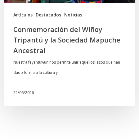
Ancestral
Artículos
Destacados
Noticias
Conmemoración del Wiñoy
Tripantü y la Sociedad Mapuche
Ancestral
Nuestra feyentuwün nos permite unir aquellos lazos que han
dado forma a la cultura y…
21/06/2026