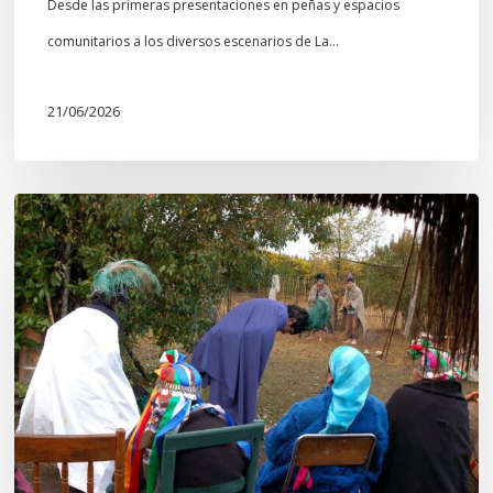
Desde las primeras presentaciones en peñas y espacios
comunitarios a los diversos escenarios de La…
21/06/2026
Conmemoración
del
Wiñoy
Tripantü
y
la
Sociedad
Mapuche