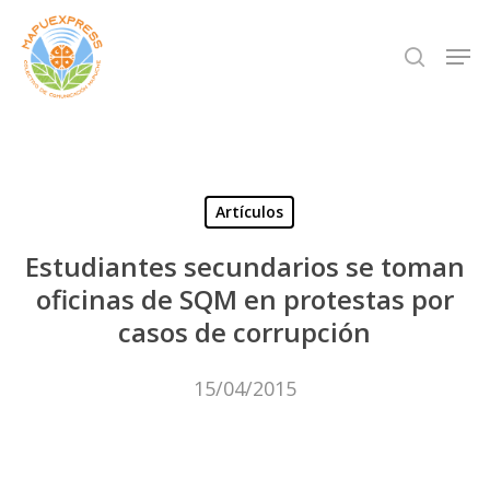
Skip
Men
search
to
Close
main
Menu
content
Artículos
Estudiantes secundarios se toman
oficinas de SQM en protestas por
casos de corrupción
15/04/2015