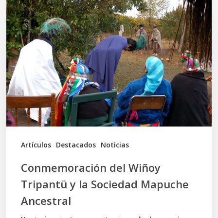
del
Wiñoy
Tripantü
y
la
Sociedad
Mapuche
Ancestral
Artículos
Destacados
Noticias
Conmemoración del Wiñoy
Tripantü y la Sociedad Mapuche
Ancestral