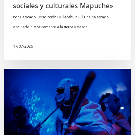
sociales y culturales Mapuche»
y
culturales
Por Cacicado Jurisdicción Quilacahuín.- El Che ha estado
Mapuche»
vinculado históricamente a la tierra y desde…
17/07/2026
Opinión:
En
tiempos
de
Wiñoy
Tripantü,
KOLLONG