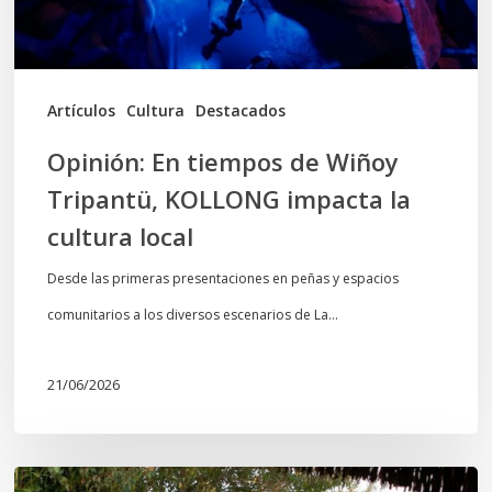
impacta
la
cultura
Artículos
Cultura
Destacados
local
Opinión: En tiempos de Wiñoy
Tripantü, KOLLONG impacta la
cultura local
Desde las primeras presentaciones en peñas y espacios
comunitarios a los diversos escenarios de La…
21/06/2026
Conmemoración