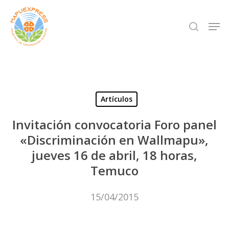
Skip
Men
search
to
Close
main
Menu
content
Artículos
Invitación convocatoria Foro panel
«Discriminación en Wallmapu»,
jueves 16 de abril, 18 horas,
Temuco
15/04/2015