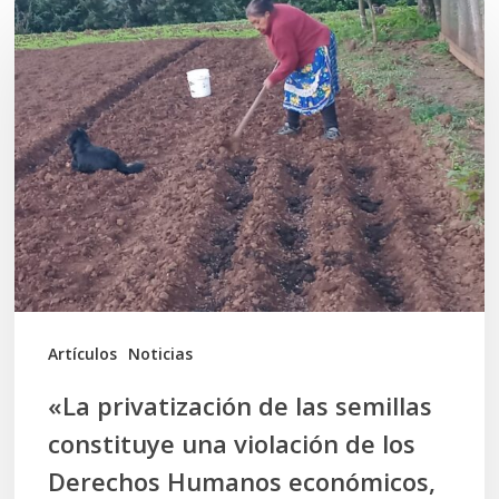
«La
privatización
de
las
semillas
constituye
una
violación
de
los
Artículos
Noticias
Derechos
«La privatización de las semillas
Humanos
constituye una violación de los
económicos,
Derechos Humanos económicos,
sociales