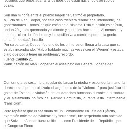
Nosotros queremos agarrar a los tipos que están haciendo este tipo de
cosas.
Son una minoría entre el pueblo mapuche”, afirmó el propietario.
A juicio de Alan Cooper, por este caso “debiera renunciar el intendente, los
gobernadores… todos los que están en el sistema. Esta cuestión es ridícula,
andan 20 gallos quemando y matando y nadie les hace nada. Al menos hoy
tenemos claro de dónde son y la cuestión va a cambiar, porque la gente
tomará medidas”, insistió.
Por su cercanía, Cooper fue uno de los primeros en llegar a la casa que se
estaba incendiando. “Había hablado muchas veces con él (Werner) y estaba
claro que podía tener un problema”, recordó.
Fuente:
Cambio 21
Participación de Alan Cooper en el asesinato del General Scheneider
Conforme a su costumbre secular de lanzar la piedra y esconder la mano, la
derecha siempre ha utilizado el argumento de la “violencia” para justificar el
golpe de Estado, la violación de los derechos humanos durante la dictadura,
y el aislamiento político del Partido Comunista, durante esta interminable
“transición”.
Pero repárese que el asesinato de un Comandante en Jefe del Ejército,
expresión máxima de “violencia” y “terrorismo”, fue perpetrado aún antes de
que Salvador Allende fuera ratificado como Presidente de la República, por
el Congreso Pleno.