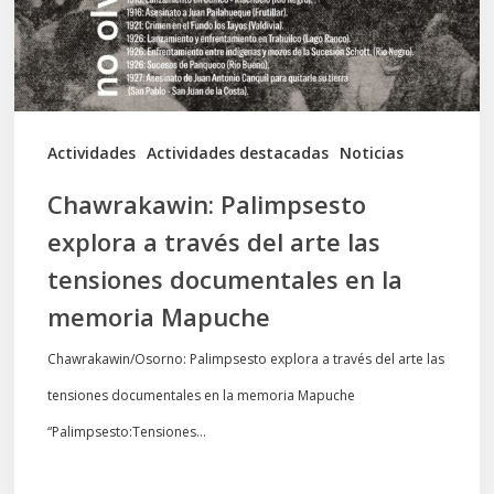
arte
las
tensiones
documentales
Actividades
Actividades destacadas
Noticias
en
Chawrakawin: Palimpsesto
la
explora a través del arte las
memoria
tensiones documentales en la
Mapuche
memoria Mapuche
Chawrakawin/Osorno: Palimpsesto explora a través del arte las
tensiones documentales en la memoria Mapuche
“Palimpsesto:Tensiones…