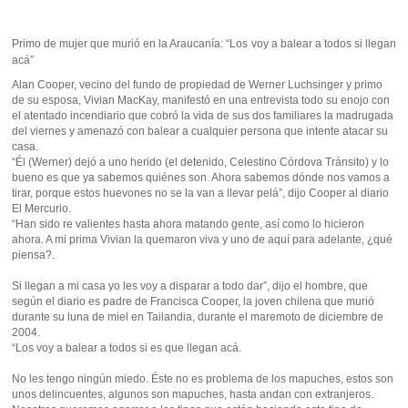
Primo de mujer que murió en la Araucanía: “Los voy a balear a todos si llegan
acá”
Alan Cooper, vecino del fundo de propiedad de Werner Luchsinger y primo
de su esposa, Vivian MacKay, manifestó en una entrevista todo su enojo con
el atentado incendiario que cobró la vida de sus dos familiares la madrugada
del viernes y amenazó con balear a cualquier persona que intente atacar su
casa.
“Él (Werner) dejó a uno herido (el detenido, Celestino Córdova Tránsito) y lo
bueno es que ya sabemos quiénes son. Ahora sabemos dónde nos vamos a
tirar, porque estos huevones no se la van a llevar pelá”, dijo Cooper al diario
El Mercurio.
“Han sido re valientes hasta ahora matando gente, así como lo hicieron
ahora. A mi prima Vivian la quemaron viva y uno de aquí para adelante, ¿qué
piensa?.
Si llegan a mi casa yo les voy a disparar a todo dar”, dijo el hombre, que
según el diario es padre de Francisca Cooper, la joven chilena que murió
durante su luna de miel en Tailandia, durante el maremoto de diciembre de
2004.
“Los voy a balear a todos si es que llegan acá.
No les tengo ningún miedo. Éste no es problema de los mapuches, estos son
unos delincuentes, algunos son mapuches, hasta andan con extranjeros.