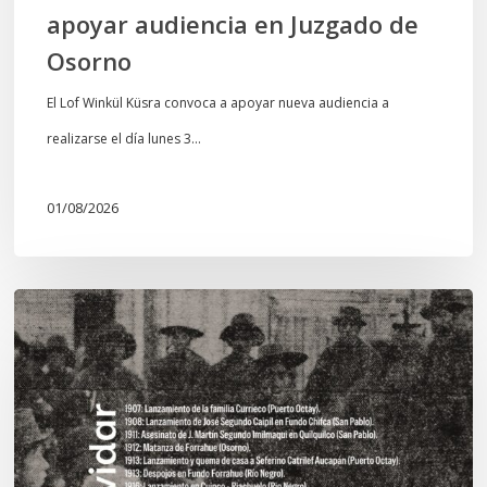
apoyar audiencia en Juzgado de
Osorno
El Lof Winkül Küsra convoca a apoyar nueva audiencia a
realizarse el día lunes 3…
01/08/2026
Chawrakawin:
Palimpsesto
explora
a
través
del