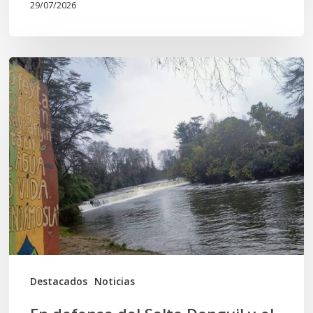
29/07/2026
En
defensa
del
Salto
Donguil
y
el
territorio
Kuzpe
Mapu
Destacados
Noticias