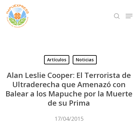
Skip
Men
search
to
Close
main
Menu
content
Artículos
Noticias
Alan Leslie Cooper: El Terrorista de
Ultraderecha que Amenazó con
Balear a los Mapuche por la Muerte
de su Prima
17/04/2015