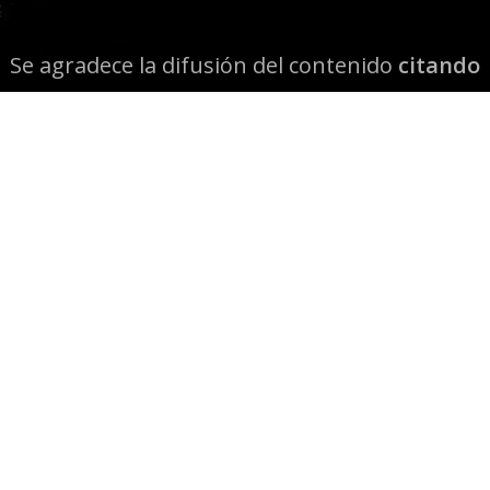
Se agradece la difusión del contenido
citando
la fuente www.mapuexpress.org
Desde el año 2000, ejerciendo el derecho a la
comunicación Mapuche en Wallmapu.