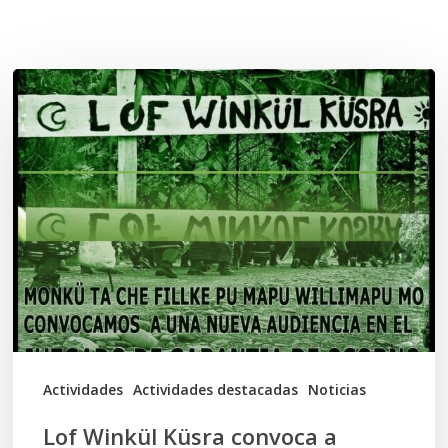
Related Posts
Lof
Winkül
Küsra
convoca
a
apoyar
audiencia
en
Juzgado
de
Actividades
Actividades destacadas
Noticias
Osorno
Lof Winkül Küsra convoca a