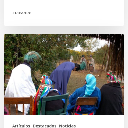
21/06/2026
Conmemoración
del
Wiñoy
Tripantü
y
la
Sociedad
Mapuche
Ancestral
Artículos
Destacados
Noticias