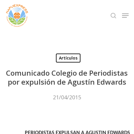
Skip
Men
search
to
Close
main
Menu
content
Artículos
Comunicado Colegio de Periodistas
por expulsión de Agustín Edwards
21/04/2015
PERIODISTAS EXPULSAN A AGUSTIN EDWARDS