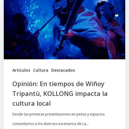
tiempos
de
Wiñoy
Tripantü,
KOLLONG
impacta
la
cultura
Artículos
Cultura
Destacados
local
Opinión: En tiempos de Wiñoy
Tripantü, KOLLONG impacta la
cultura local
Desde las primeras presentaciones en peñas y espacios
comunitarios a los diversos escenarios de La…