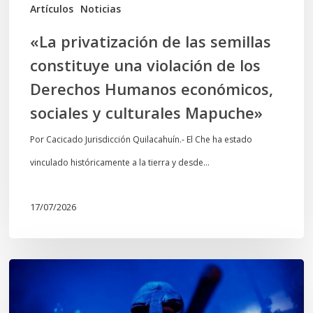
los
Artículos
Noticias
Derechos
«La privatización de las semillas
Humanos
constituye una violación de los
económicos,
Derechos Humanos económicos,
sociales
sociales y culturales Mapuche»
y
culturales
Por Cacicado Jurisdicción Quilacahuín.- El Che ha estado
Mapuche»
vinculado históricamente a la tierra y desde…
17/07/2026
Opinión:
En