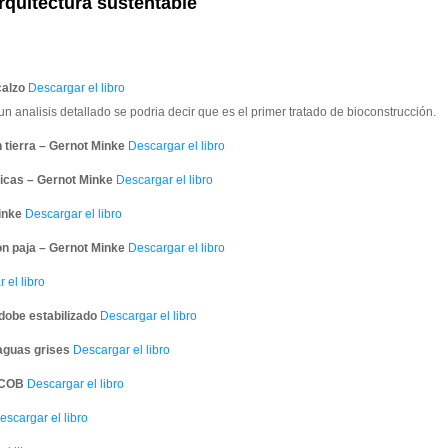
rquitectura sustentable
calzo
Descargar el libro
n analisis detallado se podria decir que es el primer tratado de bioconstrucción.
 tierra – Gernot Minke
Descargar el libro
icas – Gernot Minke
Descargar el libro
inke
Descargar el libro
n paja – Gernot Minke
Descargar el libro
 el libro
dobe estabilizado
Descargar el libro
aguas grises
Descargar el libro
 COB
Descargar el libro
scargar el libro