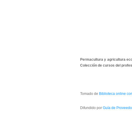
Permacultura y agricultura eco
Colección de cursos del profe
Tomado de
Biblioteca online co
Difundido por
Guía de Proveedor
Hit enter to search or ESC to close