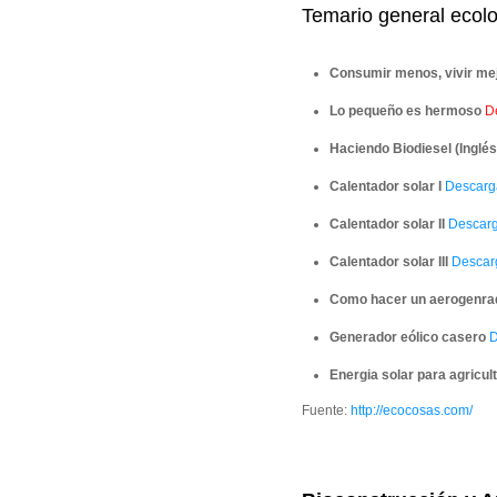
Temario general ecol
Consumir menos, vivir me
Lo pequeño es hermoso
De
Haciendo Biodiesel (Inglés
Calentador solar I
Descargar
Calentador solar II
Descarga
Calentador solar III
Descarg
Como hacer un aerogenrad
Generador eólico casero
D
Energia solar para agricul
Fuente:
http://ecocosas.com/