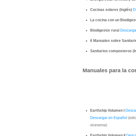
Cocinas solares (Inglés)
De
La cocina con un Biodiges
Biodigestor rural
Descargar
6 Manuales sobre Sanitar
Sanitarios composteros (I
Manuales para la co
Earthship Volumen I
Descar
Descargar en Español
(edic
viceversa)
Earthship Volumen II
Desca