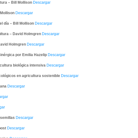
ura – Bill Mollison
Descargar
 Mollison
Descargar
 día – Bill Mollison
Descargar
ultura – David Holmgren
Descargar
 David Holmgren
Descargar
inérgica por Emilia Hazelip
Descargar
icultura biológica intensiva
Descargar
ológicos en agricultura sostenible
Descargar
bana
Descargar
rgar
gar
semillas
Descargar
post
Descargar