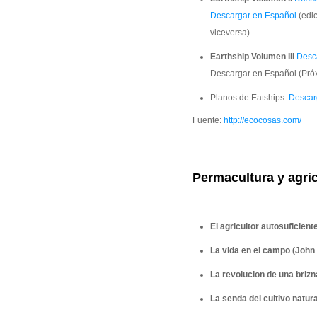
Descargar en Español
(edic
viceversa)
Earthship Volumen III
Desca
Descargar en Español (Próx
Planos de Eatships
Descar
Fuente:
http://ecocosas.com/
Permacultura y agric
El agricultor autosuficien
La vida en el campo (Joh
La revolucion de una briz
La senda del cultivo natur