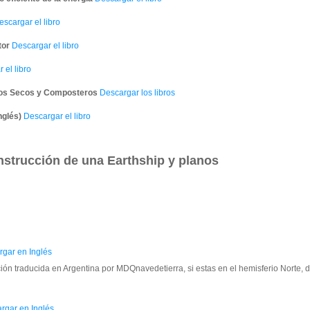
scargar el libro
tor
Descargar el libro
 el libro
ios Secos y Composteros
Descargar los libros
nglés)
Descargar el libro
nstrucción de una Earthship y planos
gar en Inglés
ión traducida en Argentina por MDQnavedetierra, si estas en el hemisferio Norte,
rgar en Inglés