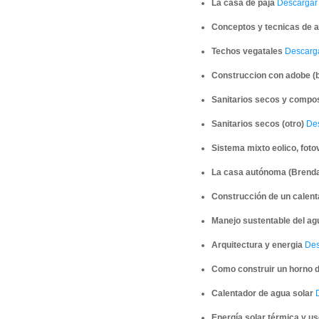
La casa de paja
Descargar e
Conceptos y tecnicas de a
Techos vegatales
Descargar
Construccion con adobe (b
Sanitarios secos y compo
Sanitarios secos (otro)
Des
Sistema mixto eolico, foto
La casa autónoma (Brenda
Construcción de un calent
Manejo sustentable del ag
Arquitectura y energia
Desc
Como construir un horno d
Calentador de agua solar
D
Energía solar térmica y uso