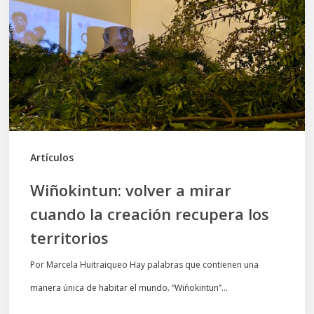
mirar
cuando
la
creación
recupera
los
territorios
Artículos
Wiñokintun: volver a mirar
cuando la creación recupera los
territorios
Por Marcela Huitraiqueo Hay palabras que contienen una
manera única de habitar el mundo. “Wiñokintun”…