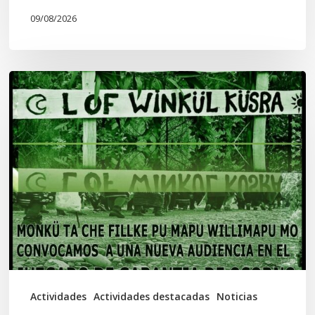
09/08/2026
Lof
Winkül
Küsra
convoca
a
apoyar
audiencia
en
Juzgado
de
Actividades
Actividades destacadas
Noticias
Osorno