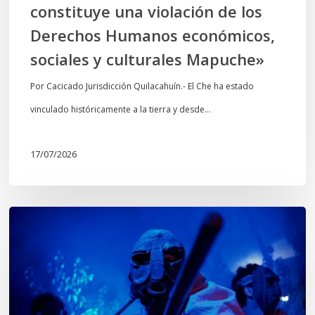
constituye una violación de los
económicos,
Derechos Humanos económicos,
sociales
sociales y culturales Mapuche»
y
culturales
Por Cacicado Jurisdicción Quilacahuín.- El Che ha estado
Mapuche»
vinculado históricamente a la tierra y desde…
17/07/2026
Opinión:
En
tiempos
de
Wiñoy