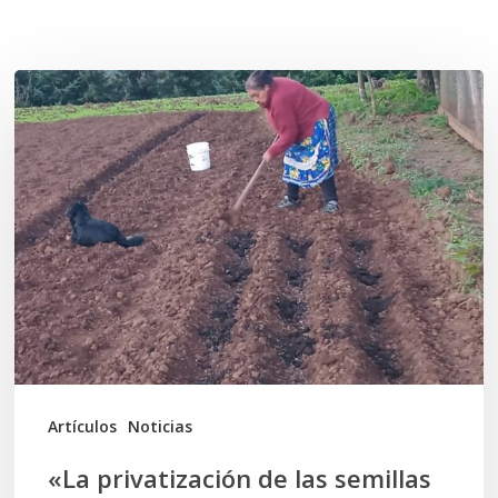
Related Posts
«La
privatización
de
las
semillas
constituye
una
violación
de
los
Artículos
Noticias
Derechos
«La privatización de las semillas
Humanos