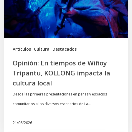
Tripantü,
KOLLONG
impacta
la
cultura
Artículos
Cultura
Destacados
local
Opinión: En tiempos de Wiñoy
Tripantü, KOLLONG impacta la
cultura local
Desde las primeras presentaciones en peñas y espacios
comunitarios a los diversos escenarios de La…
21/06/2026