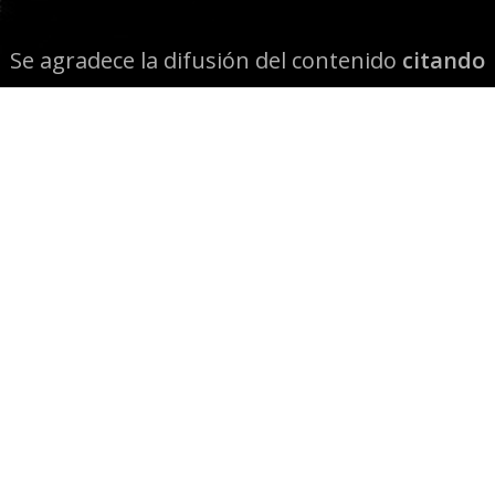
Se agradece la difusión del contenido
citando
la fuente www.mapuexpress.org
Desde el año 2000, ejerciendo el derecho a la
comunicación Mapuche en Wallmapu.