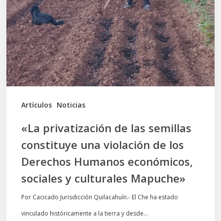
las
semillas
constituye
una
violación
de
los
Artículos
Noticias
Derechos
«La privatización de las semillas
Humanos
constituye una violación de los
económicos,
Derechos Humanos económicos,
sociales
sociales y culturales Mapuche»
y
culturales
Por Cacicado Jurisdicción Quilacahuín.- El Che ha estado
Mapuche»
vinculado históricamente a la tierra y desde…