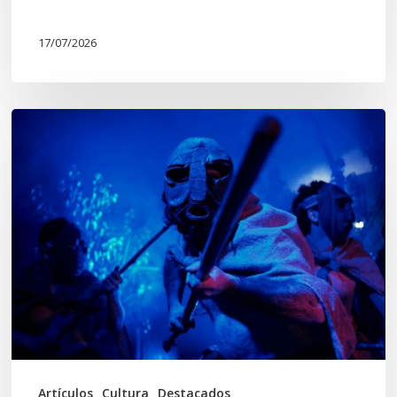
17/07/2026
Opinión:
En
tiempos
de
Wiñoy
Tripantü,
KOLLONG
impacta
la
cultura
Artículos
Cultura
Destacados