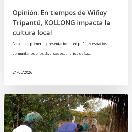
local
Opinión: En tiempos de Wiñoy
Tripantü, KOLLONG impacta la
cultura local
Desde las primeras presentaciones en peñas y espacios
comunitarios a los diversos escenarios de La…
21/06/2026
Conmemoración
del
Wiñoy
Tripantü