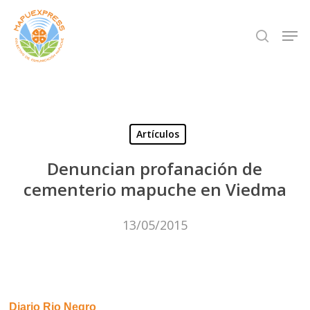
Skip
Men
search
to
Close
main
Menu
content
Artículos
Denuncian profanación de
cementerio mapuche en Viedma
13/05/2015
Diario Rio Negro