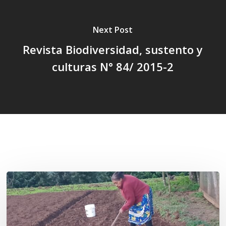
Next Post
Revista Biodiversidad, sustento y
culturas N° 84/ 2015-2
Related Posts
«La
privatización
de