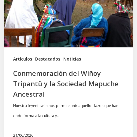
y
la
Sociedad
Mapuche
Ancestral
Artículos
Destacados
Noticias
Conmemoración del Wiñoy
Tripantü y la Sociedad Mapuche
Ancestral
Nuestra feyentuwün nos permite unir aquellos lazos que han
dado forma a la cultura y…
21/06/2026