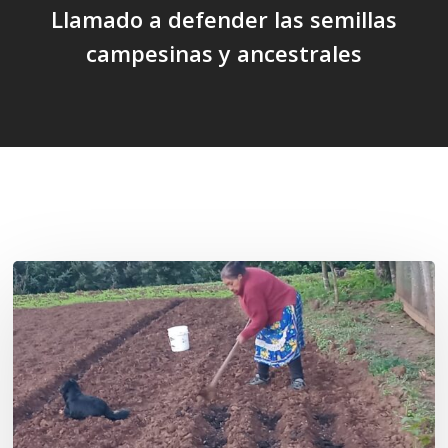
Llamado a defender las semillas
campesinas y ancestrales
Related Posts
«La
privatización
de
las
semillas
constituye