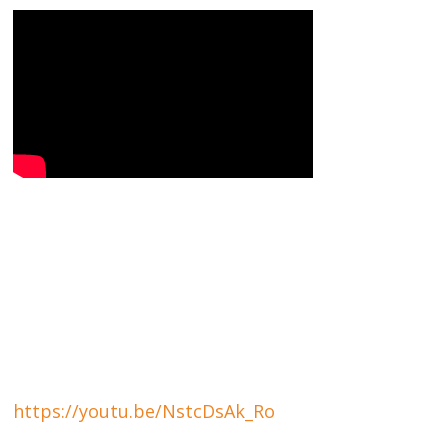
https://youtu.be/NstcDsAk_Ro