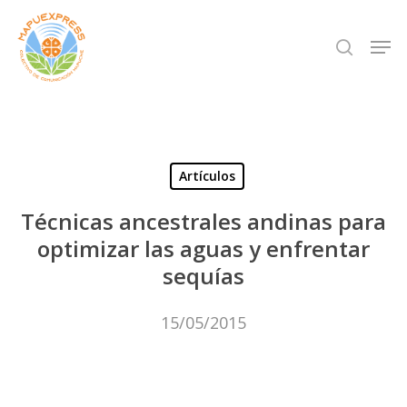
Skip
Men
search
to
Close
main
Menu
content
Artículos
Técnicas ancestrales andinas para
optimizar las aguas y enfrentar
sequías
15/05/2015