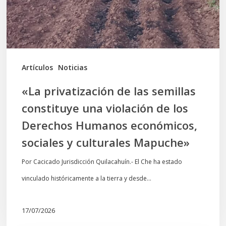
una
violación
de
los
Artículos
Noticias
Derechos
«La privatización de las semillas
Humanos
constituye una violación de los
económicos,
Derechos Humanos económicos,
sociales
sociales y culturales Mapuche»
y
culturales
Por Cacicado Jurisdicción Quilacahuín.- El Che ha estado
Mapuche»
vinculado históricamente a la tierra y desde…
17/07/2026