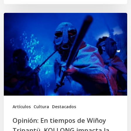
Opinión:
En
tiempos
de
Wiñoy
Tripantü,
KOLLONG
impacta
la
cultura
Artículos
Cultura
Destacados
local
Opinión: En tiempos de Wiñoy
Tripantü, KOLLONG impacta la