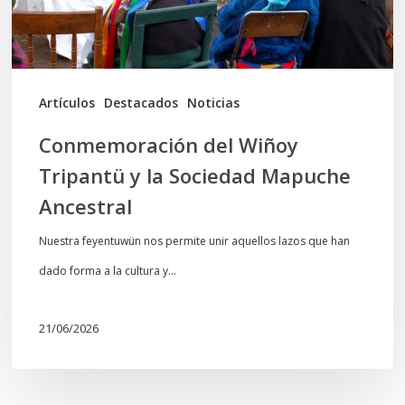
Sociedad
Mapuche
Ancestral
Artículos
Destacados
Noticias
Conmemoración del Wiñoy
Tripantü y la Sociedad Mapuche
Ancestral
Nuestra feyentuwün nos permite unir aquellos lazos que han
dado forma a la cultura y…
21/06/2026