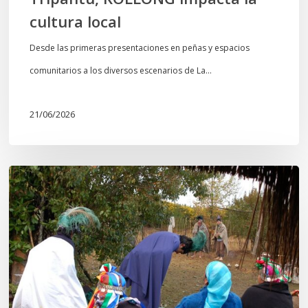
cultura local
Desde las primeras presentaciones en peñas y espacios
comunitarios a los diversos escenarios de La…
21/06/2026
Conmemoración
del
Wiñoy
Tripantü
y
la