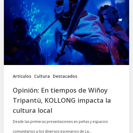
tiempos
de
Wiñoy
Tripantü,
KOLLONG
impacta
la
cultura
Artículos
Cultura
Destacados
local
Opinión: En tiempos de Wiñoy
Tripantü, KOLLONG impacta la
cultura local
Desde las primeras presentaciones en peñas y espacios
comunitarios a los diversos escenarios de La…