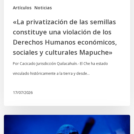
los
Artículos
Noticias
Derechos
«La privatización de las semillas
Humanos
constituye una violación de los
económicos,
Derechos Humanos económicos,
sociales
sociales y culturales Mapuche»
y
culturales
Por Cacicado Jurisdicción Quilacahuín.- El Che ha estado
Mapuche»
vinculado históricamente a la tierra y desde…
17/07/2026
Opinión:
En