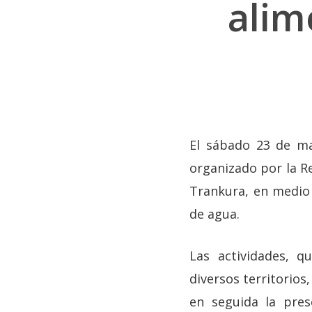
alim
El sábado 23 de ma
organizado por la Re
Trankura, en medio
de agua.
Las actividades, q
Hit enter to search or ESC to close
diversos territorio
en seguida la pres