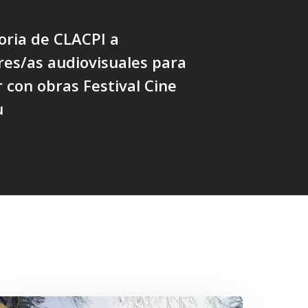
oria de CLACPI a
res/as audiovisuales para
r con obras Festival Cine
u
n