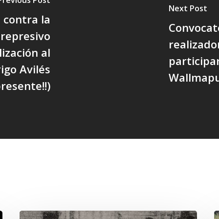
Next Post
contra la
Convocat
 represivo
realizado
lización al
participa
igo Avilés
Wallmap
resente!!)
Chawrakawin:
E