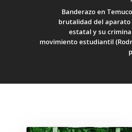
Banderazo en Temuco 
brutalidad del aparato
estatal y su crimina
movimiento estudiantil (Rodr
p
Related Posts
Lof