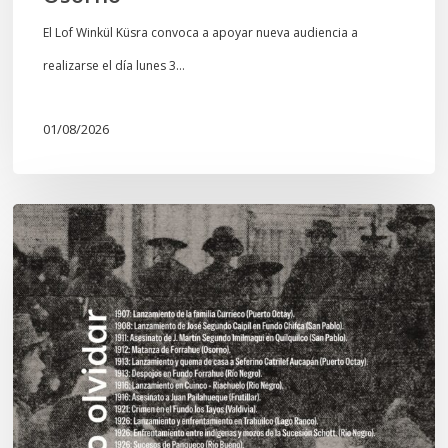
El Lof Winkül Küsra convoca a apoyar nueva audiencia a
realizarse el día lunes 3…
01/08/2026
Chawrakawin:
Palimpsesto
explora
a
través
del
arte