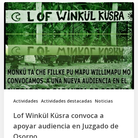
Lof
Winkül
Küsra
convoca
a
apoyar
audiencia
en
Juzgado
de
Actividades
Actividades destacadas
Noticias
Osorno
Lof Winkül Küsra convoca a
apoyar audiencia en Juzgado de
Osorno