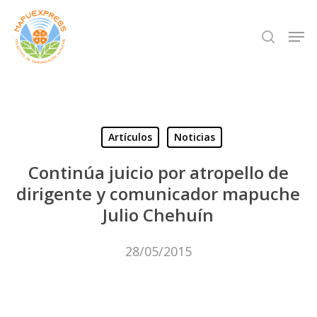
Skip
Men
search
to
Close
main
Menu
content
Artículos
Noticias
Continúa juicio por atropello de
dirigente y comunicador mapuche
Julio Chehuín
28/05/2015