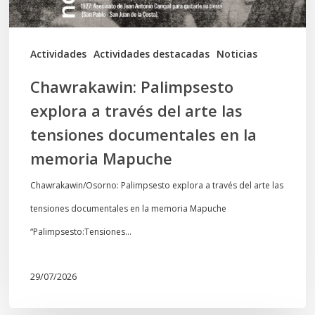
las
tensiones
documentales
Actividades
Actividades destacadas
Noticias
en
Chawrakawin: Palimpsesto
la
explora a través del arte las
memoria
tensiones documentales en la
Mapuche
memoria Mapuche
Chawrakawin/Osorno: Palimpsesto explora a través del arte las
tensiones documentales en la memoria Mapuche
“Palimpsesto:Tensiones…
29/07/2026