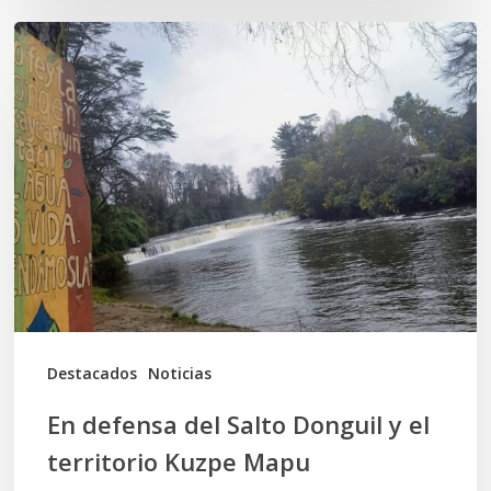
En
defensa
del
Salto
Donguil
y
el
territorio
Kuzpe
Mapu
Destacados
Noticias
En defensa del Salto Donguil y el
territorio Kuzpe Mapu