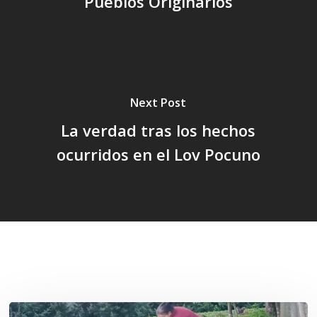
“Pueblos Originarios”
Next Post
La verdad tras los hechos
ocurridos en el Lov Pocuno
Related Posts
«La