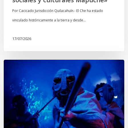
y
culturales
Por Cacicado Jurisdicción Quilacahuín.- El Che ha estado
Mapuche»
vinculado históricamente a la tierra y desde…
17/07/2026
Opinión:
En
tiempos
de
Wiñoy
Tripantü,
KOLLONG