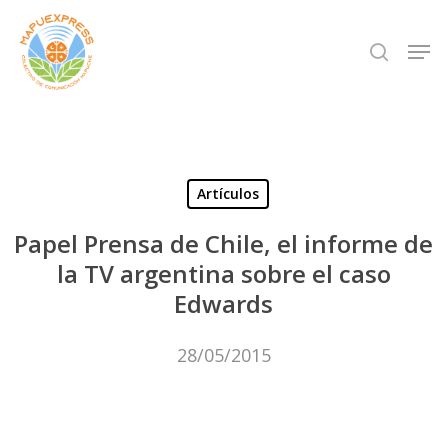
Skip
Men
search
to
Close
main
Menu
content
Artículos
Papel Prensa de Chile, el informe de
la TV argentina sobre el caso
Edwards
28/05/2015