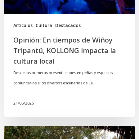
impacta
la
cultura
Artículos
Cultura
Destacados
local
Opinión: En tiempos de Wiñoy
Tripantü, KOLLONG impacta la
cultura local
Desde las primeras presentaciones en peñas y espacios
comunitarios a los diversos escenarios de La…
21/06/2026
Conmemoración