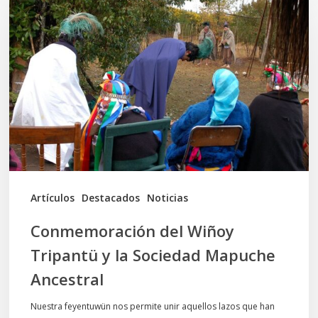
del
Wiñoy
Tripantü
y
la
Sociedad
Mapuche
Ancestral
Artículos
Destacados
Noticias
Conmemoración del Wiñoy
Tripantü y la Sociedad Mapuche
Ancestral
Nuestra feyentuwün nos permite unir aquellos lazos que han