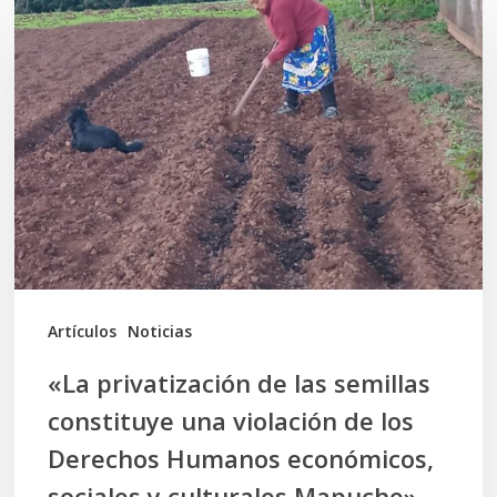
privatización
de
las
semillas
constituye
una
violación
de
los
Artículos
Noticias
Derechos
«La privatización de las semillas
Humanos
constituye una violación de los
económicos,
Derechos Humanos económicos,
sociales
sociales y culturales Mapuche»