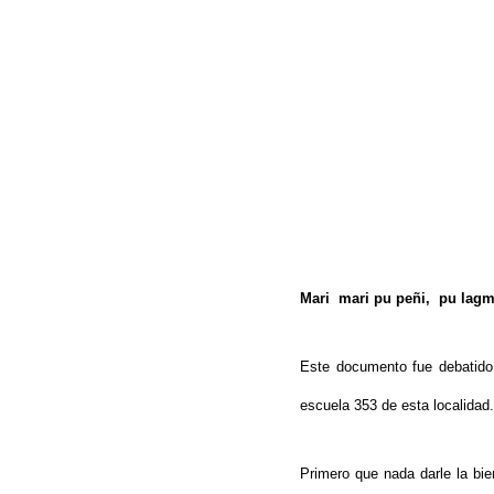
Mari mari pu peñi, pu lagm
Este documento fue debatid
escuela 353 de esta localidad.
Hit enter to search or ESC to close
Primero que nada darle la bie