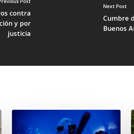
Previous Post
Next Post
os contra
Cumbre d
ción y por
Buenos A
justicia
Opinión:
En
d