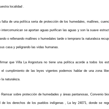
nuestra localidad .
 falta de una política seria de protección de los humedales, mallines, cuenc
 intercomunican se aportan aguas purifican las aguas y son la suave estruct
ndo o rellenando mallines o humedales tarde o temprano la naturaleza recu
r sus casa y peligrando las vidas humanas.
mar que Villa La Angostura no tiene una política acorde a todos los está
en el cumplimiento de las leyes vigentes podemos hablar de una zona libe
 la naturaleza.
 Ramsar sobre protección de humedades y áreas pantanosas, Convenio biod
al de los derechos de los pueblos indígenas , La ley 24071, donde se regul