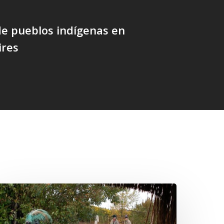
e pueblos indígenas en
ires
Conmemoración
el