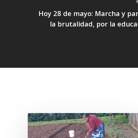
Hoy 28 de mayo: Marcha y par
la brutalidad, por la educa
Related Posts
«La
privatización