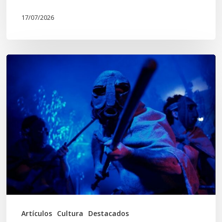
17/07/2026
Opinión:
En
tiempos
de
Wiñoy
Tripantü,
KOLLONG
impacta
la
cultura
Artículos
Cultura
Destacados