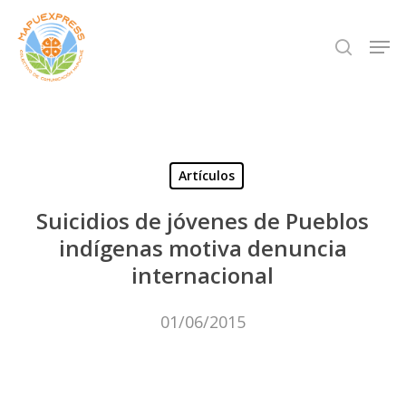
Skip
Men
search
to
Close
main
Menu
content
Artículos
Suicidios de jóvenes de Pueblos
indígenas motiva denuncia
internacional
01/06/2015