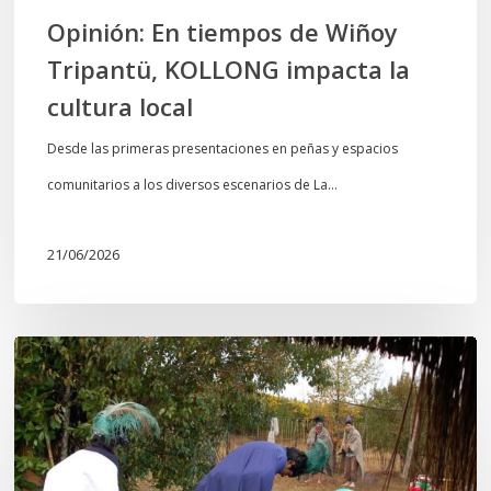
local
Opinión: En tiempos de Wiñoy
Tripantü, KOLLONG impacta la
cultura local
Desde las primeras presentaciones en peñas y espacios
comunitarios a los diversos escenarios de La…
21/06/2026
Conmemoración
del
Wiñoy
Tripantü