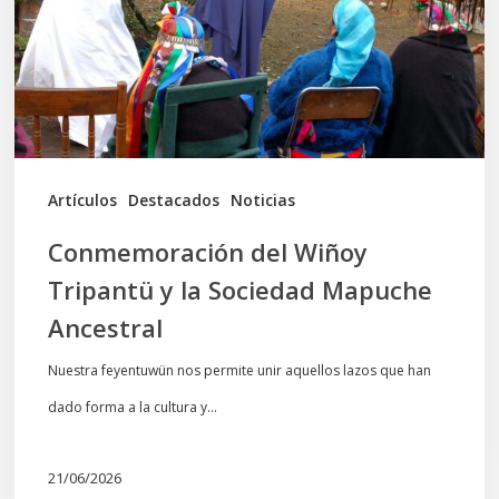
y
la
Sociedad
Mapuche
Ancestral
Artículos
Destacados
Noticias
Conmemoración del Wiñoy
Tripantü y la Sociedad Mapuche
Ancestral
Nuestra feyentuwün nos permite unir aquellos lazos que han
dado forma a la cultura y…
21/06/2026