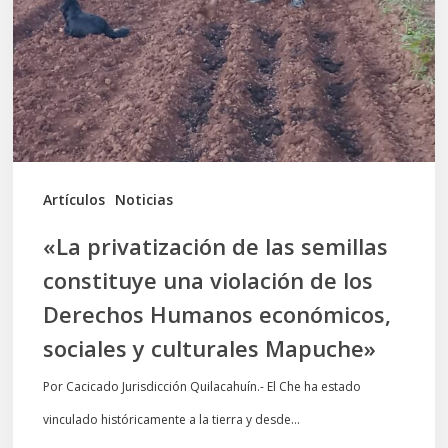
semillas
constituye
una
violación
de
los
Artículos
Noticias
Derechos
«La privatización de las semillas
Humanos
constituye una violación de los
económicos,
Derechos Humanos económicos,
sociales
sociales y culturales Mapuche»
y
culturales
Por Cacicado Jurisdicción Quilacahuín.- El Che ha estado
Mapuche»
vinculado históricamente a la tierra y desde…