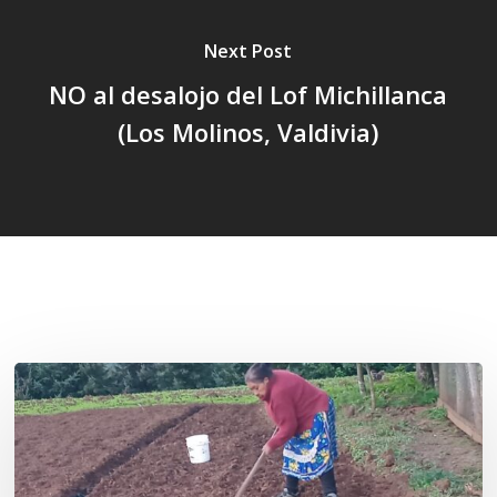
Next Post
NO al desalojo del Lof Michillanca
(Los Molinos, Valdivia)
Related Posts
«La
privatización
de
las