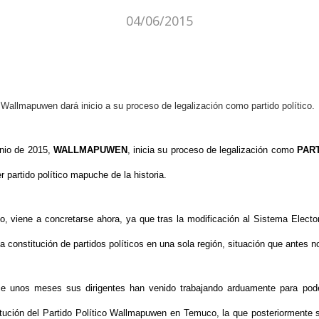
04/06/2015
s Wallmapuwen dará inicio
a su proceso de legalización como partido político.
unio de 2015,
WALLMAPUWEN
, inicia su proceso de legalización como
PART
er partido político mapuche de la historia.
o, viene a concretarse ahora, ya que tras la modificación al Sistema Elect
a constitución de partidos políticos en una sola región, situación que antes 
ce unos meses sus dirigentes han venido trabajando arduamente para pode
titución del Partido Político Wallmapuwen en Temuco, la que posteriormente 