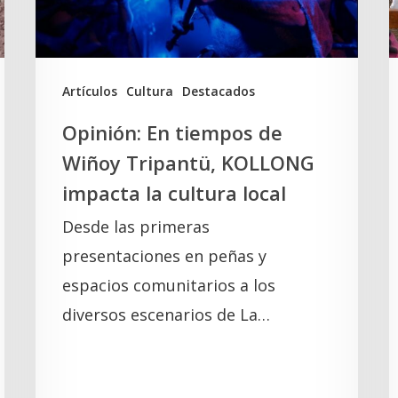
Tripantü,
l
KOLLONG
S
impacta
la
A
Artículos
Cultura
Destacados
cultura
Opinión: En tiempos de
local
Wiñoy Tripantü, KOLLONG
impacta la cultura local
Desde las primeras
presentaciones en peñas y
espacios comunitarios a los
diversos escenarios de La…