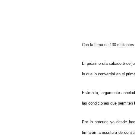
Con la firma de 130 militante
El próximo día sábado 6 de j
Hit enter to search or ESC to close
lo que lo convertirá en el prim
Este hito, largamente anhelad
las condiciones que permiten l
Por lo anterior, ya desde ha
firmarán la escritura de cons