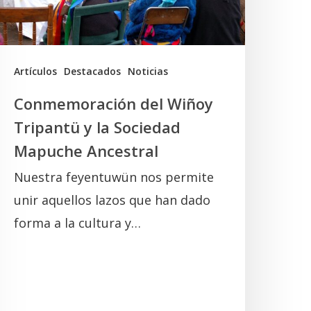
a
ociedad
Mapuche
ncestral
Artículos
Destacados
Noticias
Conmemoración del Wiñoy
Tripantü y la Sociedad
Mapuche Ancestral
Nuestra feyentuwün nos permite
unir aquellos lazos que han dado
forma a la cultura y…