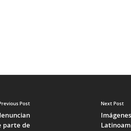
Previous Post
Next Post
denuncian
Imágenes 
e parte de
Latinoam