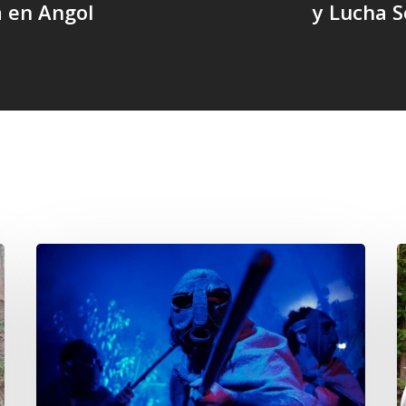
 en Angol
y Lucha S
Opinión:
En
d
tiempos
W
de
T
Wiñoy
y