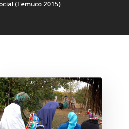
ocial (Temuco 2015)
Conmemoración
el
iñoy
ripantü