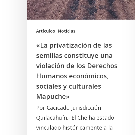
constituye
una
violación
de
Artículos
Noticias
los
«La privatización de las
Derechos
semillas constituye una
Humanos
violación de los Derechos
económicos,
Humanos económicos,
sociales
sociales y culturales
y
Mapuche»
culturales
Por Cacicado Jurisdicción
Mapuche»
Quilacahuín.- El Che ha estado
vinculado históricamente a la