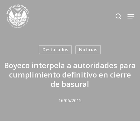
Skip
Men
search
to
Close
main
Menu
content
Destacados
Noticias
Boyeco interpela a autoridades para
cumplimiento definitivo en cierre
de basural
16/06/2015