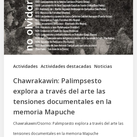
a
través
del
arte
las
tensiones
documentales
Actividades
Actividades destacadas
Noticias
en
Chawrakawin: Palimpsesto
la
explora a través del arte las
memoria
tensiones documentales en la
Mapuche
memoria Mapuche
Chawrakawin/Osorno: Palimpsesto explora a través del arte las
tensiones documentales en la memoria Mapuche