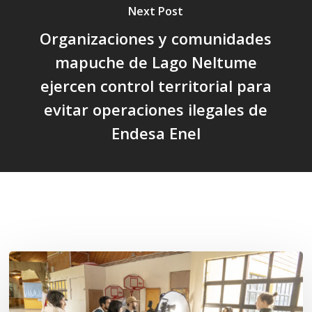
Next Post
Organizaciones y comunidades
mapuche de Lago Neltume
ejercen control territorial para
evitar operaciones ilegales de
Endesa Enel
Related Posts
Toda
el
agua