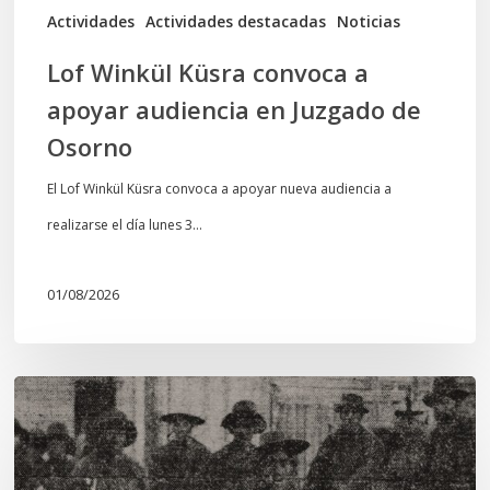
de
Actividades
Actividades destacadas
Noticias
Osorno
Lof Winkül Küsra convoca a
apoyar audiencia en Juzgado de
Osorno
El Lof Winkül Küsra convoca a apoyar nueva audiencia a
realizarse el día lunes 3…
01/08/2026
Chawrakawin:
Palimpsesto
explora