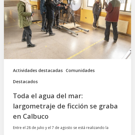
del
mar:
largometraje
de
ficción
se
graba
Actividades destacadas
Comunidades
en
Destacados
Calbuco
Toda el agua del mar:
largometraje de ficción se graba
en Calbuco
Entre el 28 de julio y el 7 de agosto se está realizando la