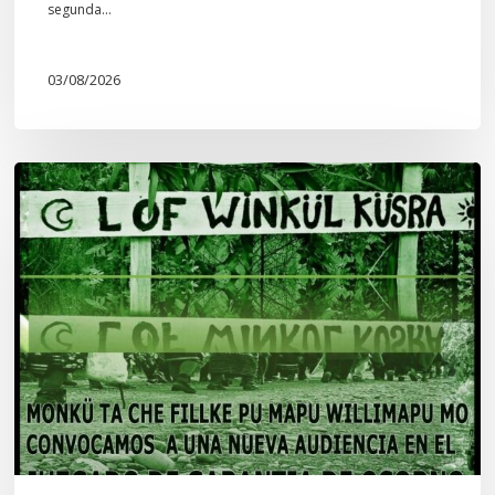
segunda…
03/08/2026
Lof
Winkül
Küsra
convoca
a
apoyar
audiencia
en
Juzgado