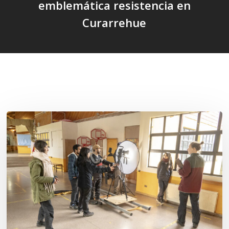
emblemática resistencia en
Curarrehue
Related Posts
Toda
el
agua
del
mar:
largometraje
de