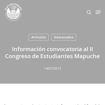
Skip
Men
search
to
Close
main
Menu
content
Artículos
Destacados
Información convocatoria al II
Congreso de Estudiantes Mapuche
14/07/2015