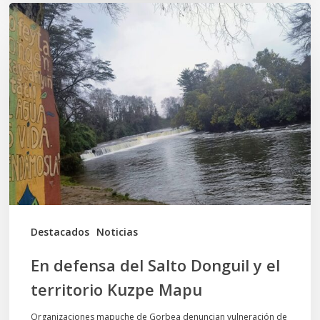
En
defensa
del
Salto
Donguil
y
el
territorio
Kuzpe
Mapu
Destacados
Noticias
En defensa del Salto Donguil y el
territorio Kuzpe Mapu
Organizaciones mapuche de Gorbea denuncian vulneración de