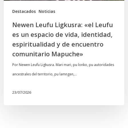
vida,
Destacados
Noticias
identidad,
Newen Leufu Ligkusra: «el Leufu
espiritualidad
es un espacio de vida, identidad,
y
espiritualidad y de encuentro
de
comunitario Mapuche»
encuentro
comunitario
Por Newen Leufu Ligkusra. Mari mari, pu lonko, pu autoridades
Mapuche»
ancestrales del territorio, pu lamngen,…
23/07/2026