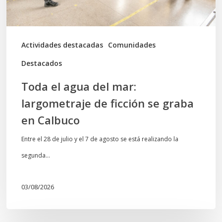
ficción
se
graba
Actividades destacadas
Comunidades
en
Destacados
Calbuco
Toda el agua del mar:
largometraje de ficción se graba
en Calbuco
Entre el 28 de julio y el 7 de agosto se está realizando la
segunda…
03/08/2026