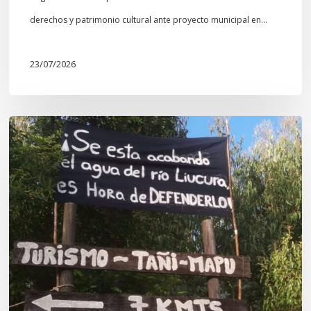
derechos y patrimonio cultural ante proyecto municipal en…
23/07/2026
Newen
Leufu
Ligkusra:
«el
Leufu
es
un
espacio
de