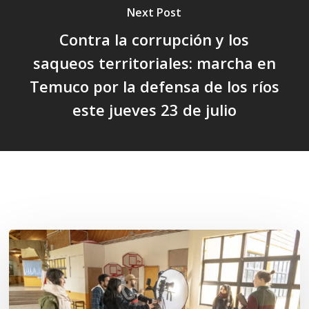
Next Post
Contra la corrupción y los
saqueos territoriales: marcha en
Temuco por la defensa de los ríos
este jueves 23 de julio
Related Posts
Toda
el
agua
del