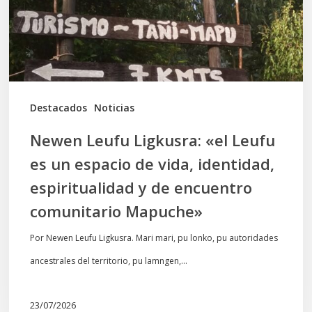
es
un
espacio
de
vida,
Destacados
Noticias
identidad,
Newen Leufu Ligkusra: «el Leufu
espiritualidad
es un espacio de vida, identidad,
y
espiritualidad y de encuentro
de
comunitario Mapuche»
encuentro
comunitario
Por Newen Leufu Ligkusra. Mari mari, pu lonko, pu autoridades
Mapuche»
ancestrales del territorio, pu lamngen,…
23/07/2026