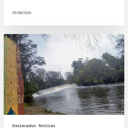
03/08/2026
En
defensa
del
Salto
Donguil
y
el
territorio
Kuzpe
Mapu
Destacados
Noticias