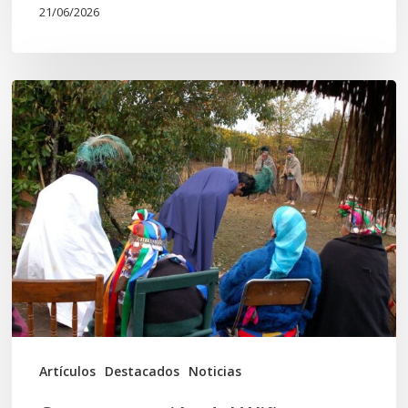
21/06/2026
Conmemoración
del
Wiñoy
Tripantü
y
la
Sociedad
Mapuche
Ancestral
Artículos
Destacados
Noticias