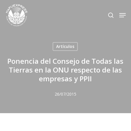
Skip
Men
search
to
Close
main
Menu
content
Artículos
Ponencia del Consejo de Todas las
Tierras en la ONU respecto de las
empresas y PPII
26/07/2015