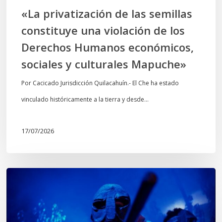
Derechos
«La privatización de las semillas
Humanos
constituye una violación de los
económicos,
Derechos Humanos económicos,
sociales
sociales y culturales Mapuche»
y
culturales
Por Cacicado Jurisdicción Quilacahuín.- El Che ha estado
Mapuche»
vinculado históricamente a la tierra y desde…
17/07/2026
Opinión:
En
tiempos