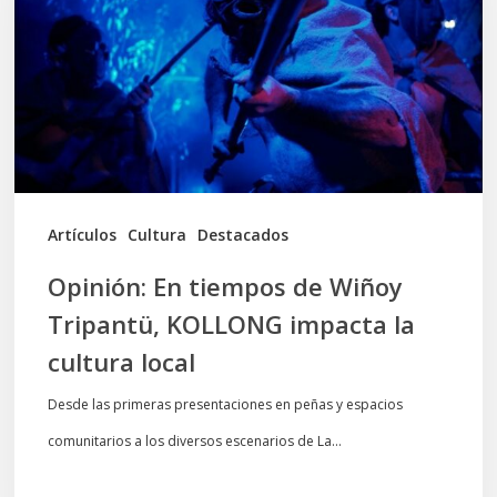
de
Wiñoy
Tripantü,
KOLLONG
impacta
la
cultura
Artículos
Cultura
Destacados
local
Opinión: En tiempos de Wiñoy
Tripantü, KOLLONG impacta la
cultura local
Desde las primeras presentaciones en peñas y espacios
comunitarios a los diversos escenarios de La…